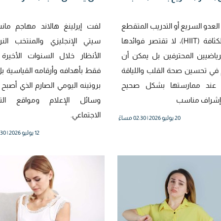
العدو السريع أو التدريب المتقطع
لفت إيرلينغ هالاند مهاجم مان
عالي الكثافة (HIIT)، لا تقتصر فوائدها
سيتي الإنجليزي والمنتخب النر
رياضيين المحترفين بل يمكن أن
الأنظار خلال السنوات الأخيرة
ي تحسين صحة القلب واللياقة
فقط بأهدافه وأرقامه القياسية بل 
ية عند ممارستها بشكل صحيح
بروتينه اليومي الصارم الذي أصبح
إشراف مناسب
وسائل الإعلام ومواقع الت
الاجتماعي.
20 يوليو 2026 | 02:30 مساءً
12 يوليو 2026 | 02:30 مساءً