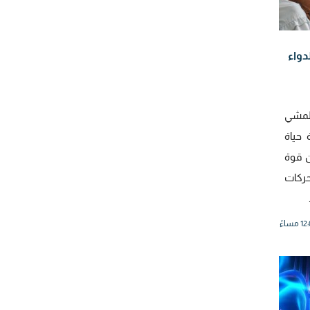
دواء
لمشي
حياة
 قوة
ركات