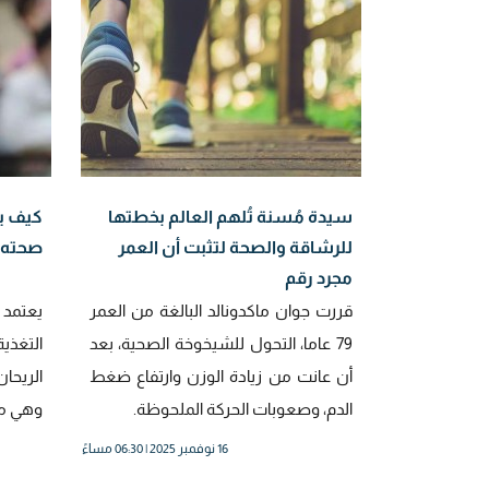
سيدة مُسنة تُلهم العالم بخطتها
كيف يح
للرشاقة والصحة لتثبت أن العمر
صحته في الـ83؟ أس
مجرد رقم
قررت جوان ماكدونالد البالغة من العمر
يعتمد 
79 عاما، التحول للشيخوخة الصحية، بعد
التغذية
أن عانت من زيادة الوزن وارتفاع ضغط
الريحان
الدم، وصعوبات الحركة الملحوظة.
وهي مك
16 نوفمبر 2025 | 06:30 مساءً