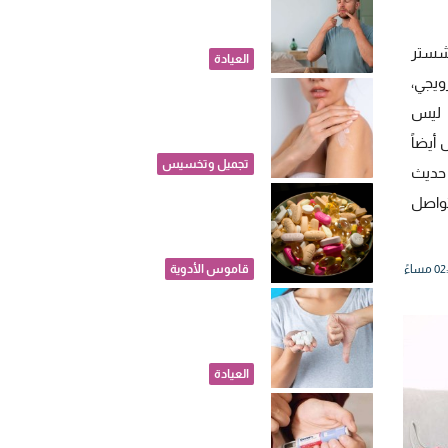
مرضى السكري..
كيف يؤثر على حياة
شستر
المريض اليومية؟
العيادة
ويجي،
لوشن الجسم.. ما
 ليس
عدد المرات المثالية
لاستخدامه يومياً؟
أيضاً
تجميل وتخسيس
 حديث
دواء جديد يؤخذ مرة
واصل
واحدة يومياً لخفض
الكوليسترول الضار
قاموس الأدوية
قبل أن تبدأ
المخاطر.. ما هي
الجرعة الآمنة من
السكر يوميا؟
العيادة
تغير شكل الأذن..
خبراء يحذرون: أدوية