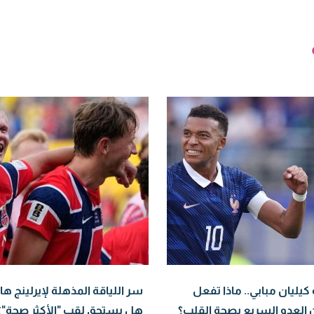
يليان مبابي.. ماذا تفعل
سر اللياقة المذهلة لإيرلينج هال
 العدو السريع بصحة القلب؟
هل يستحق لقب "الأكثر صحة"؟