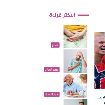
الأكثر قراءة
احذرِ التهابات
الحمل مشكلة
بسيطة قد تهدد
سلامة الجنين
فيديو
دراسة: التمارين
العنيفة قد ترتبط
بالرجفان الأذيني
لدى بعض الرجال
صحة الرجال
تحذيرات من
المكملات
الغذائية..تحديث
جديد للوقاية من
أخبار الصحة
اند..
الخرف
جفاف الفم لدى