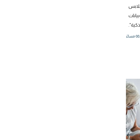
لابس
يانات
كية".