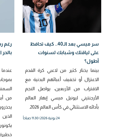
سر ميسي بعد الـ40.. كيف تحافظ
رغم رش
على لياقتك وشبابك لسنوات
بالحر 
أطول؟
بينما يختار كثير من لاعبي كرة القدم
عندما 
الاعتزال أو تخفيف أعبائهم البدنية مع
بموجات
الاقتراب من الأربعين، يواصل النجم
السمنة 
الأرجنتيني ليونيل ميسي إبهار العالم
من أبر
بأدائه الاستثنائي في كأس العالم 2026.
يحذرون
الذين
24 يونية 2026 | 11:30 صباحاً
يكونون
خطيرة 