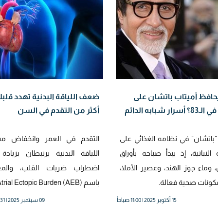
افظ أميتاب باتشان على
ضعف اللياقة البدنية تهدد قلب
رار شبابه الدائم
أكثر من التقدم في السن
"باتشان" في نظامه الغذائي على
التقدم في العمر وانخفاض م
 النباتية، إذ يبدأ صباحه بأوراق
اللياقة البدنية يرتبطان بزياد
، وماء جوز الهند، وعصير الأملا،
اضطراب ضربات القلب، والم
ونات صحية فعالة.
باسم Atrial Ectopic Burden (AEB).
15 أكتوبر 2025 | 11:00 صباحاً
09 سبتمبر 2025 | 02:31 مساءً