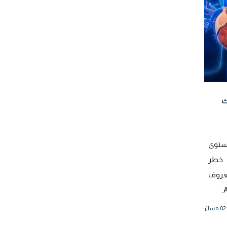
ك
ستوى
ة خطر
عروف