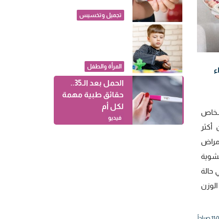
إنقاص الوزن
تسبب ظهور "أذن
تجميل وتخسيس
أوزمبيك"
لو ابنك مصاب
بالتوحد.. كيف
تتعاملين معه في
حياته اليومية؟
المرأة والطفل
ء
الحمل بعد الـ35..
حقائق طبية مهمة
لكل أم
شخاص
فيديو
أكثر
مراض
شوية
 حالة
لوزن