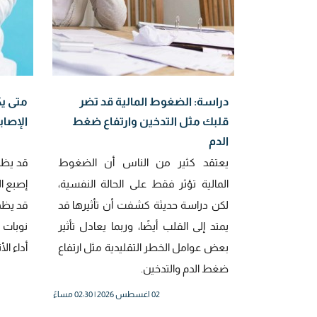
دراسة: الضغوط المالية قد تضر
متى يك
قلبك مثل التدخين وارتفاع ضغط
الإصاب
الدم
يعتقد كثير من الناس أن الضغوط
قد يظن
المالية تؤثر فقط على الحالة النفسية،
إصبع ا
لكن دراسة حديثة كشفت أن تأثيرها قد
قد يظهر
يمتد إلى القلب أيضًا، وربما يعادل تأثير
نوبات م
بعض عوامل الخطر التقليدية مثل ارتفاع
أداء ال
ضغط الدم والتدخين.
02 اغسطس 2026 | 02:30 مساءً