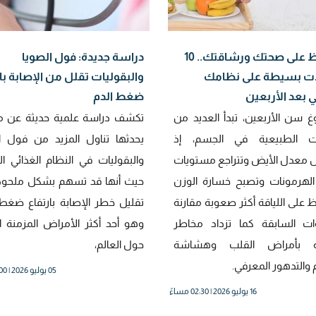
للحفاظ على صحتك ورشاقتك.. 10
دراسة جديدة: فول الصويا
ات بسيطة على نظامك
والبقوليات تقلل من الإصابة با
ي بعد الأربعين
ضغط الدم
غ سن الأربعين، تبدأ العديد من
تكشف دراسة علمية حديثة عن مف
رات الطبيعية في الجسم، إذ
يحدثها تناول المزيد من فول ا
معدل الأيض وتتراجع مستويات
والبقوليات في النظام الغذائي ال
هرمونات وتصبح خسارة الوزن
حيث أنها قد تسهم بشكل ملحو
 على اللياقة أكثر صعوبة مقارنة
تقليل خطر الإصابة بارتفاع ضغط 
ات السابقة كما تزداد مخاطر
وهو أحد أكثر الأمراض المزمنة انت
بة بأمراض القلب وهشاشة
حول العالم،
 والتدهور المعرفي.
05 يوليو 2026 | 12:00 مساءً
16 يوليو 2026 | 02:30 مساءً