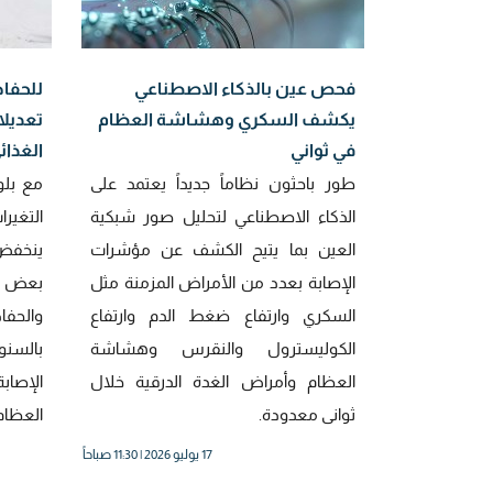
فحص عين بالذكاء الاصطناعي
يكشف السكري وهشاشة العظام
تعديل
في ثواني
الغذائ
طور باحثون نظاماً جديداً يعتمد على
مع بلو
الذكاء الاصطناعي لتحليل صور شبكية
التغي
العين بما يتيح الكشف عن مؤشرات
ينخفض 
الإصابة بعدد من الأمراض المزمنة مثل
بعض ال
السكري وارتفاع ضغط الدم وارتفاع
والحفاظ
الكوليسترول والنقرس وهشاشة
بالسنو
العظام وأمراض الغدة الدرقية خلال
الإصا
ثوانى معدودة.
العظام
17 يوليو 2026 | 11:30 صباحاً