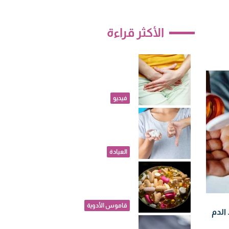
الأكثر قراءة
احذرِ التهابات
الحمل مشكلة
بسيطة قد تهدد
سلامة الجنين
فيديو
قبل أن تبدأ
المخاطر.. ما هي
الجرعة الآمنة من
السكر يوميا؟
العيادة
دواء جديد يؤخذ مرة
واحدة يومياً لخفض
الكوليسترول الضار
قاموس الأدوية
الدم
الحمل بعد الـ35..