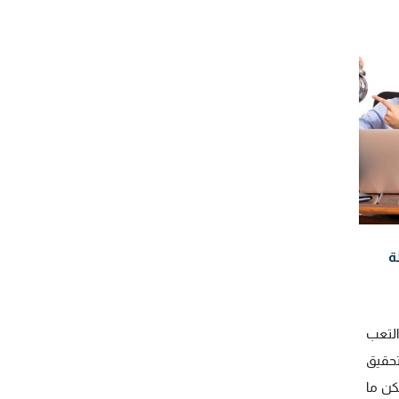
ة
التعب
حقيق
لكن ما