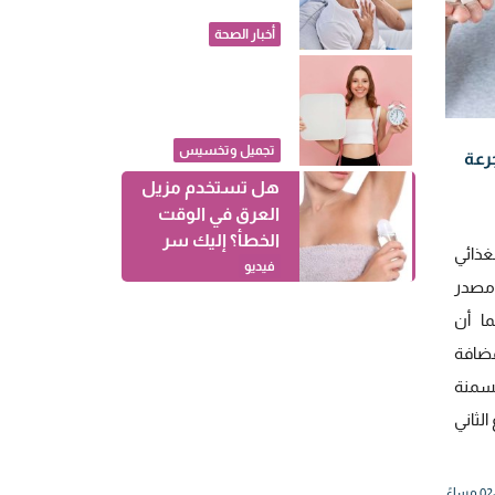
بالكهربائية قد
يقلل أعراض الربو
أخبار الصحة
ماذا يحدث لجسمك
عند خسارة 10%
من وزنه؟
تجميل وتخسيس
جرعة
هل تستخدم مزيل
العرق في الوقت
الخطأ؟ إليك سر
غذائي
الرائحة الكريهة
فيديو
 مصدر
ما أن
مضافة
لسمنة
لثاني