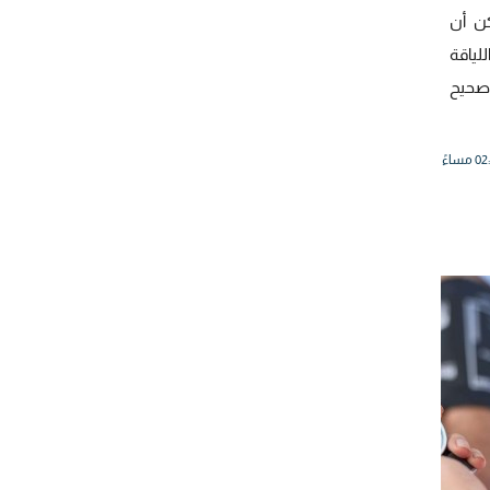
كن أن
ياقة
صحيح