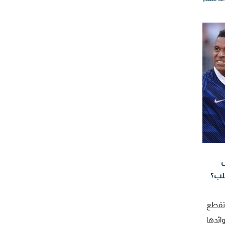
ل
لب؟
متقطع
صر فوائدها