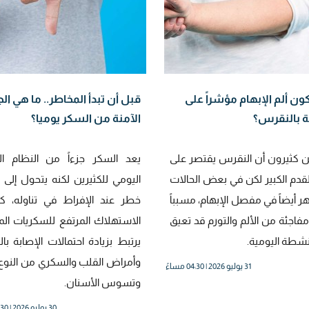
ون ألم الإبهام مؤشراً على
قبل أن تبدأ المخاطر.. ما هي ال
ة بالنقرس؟
الآمنة من السكر يوميا؟
 كثيرون أن النقرس يقتصر على
يعد السكر جزءاً من النظام ال
لقدم الكبير لكن في بعض الحالات
اليومي للكثيرين لكنه يتحول إلى
 أيضاً في مفصل الإبهام، مسبباً
خطر عند الإفراط في تناوله، ك
فاجئة من الألم والتورم قد تعيق
الاستهلاك المرتفع للسكريات ال
أنشطة اليومية.
يرتبط بزيادة احتمالات الإصابة با
وأمراض القلب والسكري من النوع ا
31 يوليو 2026 | 04:30 مساءً
وتسوس الأسنان.
30 يوليو 2026 | 02:30 مساءً