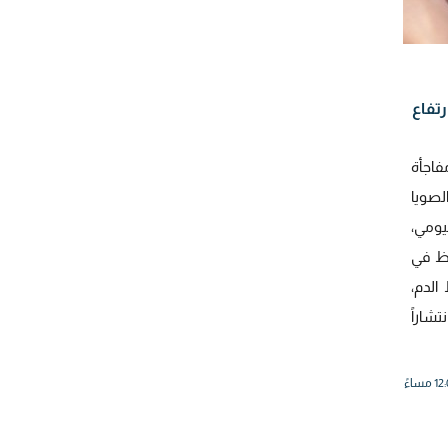
رتفاع
اجأة
لصويا
يومي،
ظ في
الدم،
شاراً