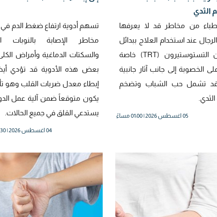
 الثدي
طباء من مخاطر قد لا يعرفها
تسهم أدوية ارتفاع ضغط الدم في 
رجال عند استخدام العلاج ببدائل
مخاطر الإصابة بالنوبات الق
هرمون التستوستيرون (TRT) خاصة
والسكتات الدماغية وأمراض الكلى
على الخصوبة إلى جانب آثار جانبية
بعض هذه الأدوية قد تؤدي أيضا
قد تشمل حب الشباب وتضخم
إبطاء معدل ضربات القلب وهو تأث
لثدي.
يكون متوقعاً ضمن آلية عمل الدوا
يستدعي القلق في جميع الحالات.
05 اغسطس 2026 | 01:00 مساءً
04 اغسطس 2026 | 02:30 مساءً