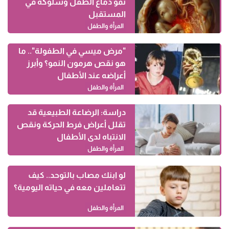
نمو دماغ الطفل وسلوكه في
المستقبل
المرأة والطفل
"مرض ميسي في الطفولة".. ما
هو نقص هرمون النمو؟ وأبرز
أعراضه عند الأطفال
المرأة والطفل
دراسة: الرضاعة الطبيعية قد
تقلل أعراض فرط الحركة ونقص
الانتباه لدى الأطفال
المرأة والطفل
لو ابنك مصاب بالتوحد.. كيف
تتعاملين معه في حياته اليومية؟
المرأة والطفل