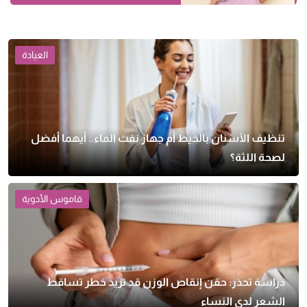
العيادة
تنظيف الأسنان بالخيط أم جهاز نفث الماء.. أيهما أفضل
لصحة اللثة؟
قاموس الأدوية
دراسة تحذر: حقن إنقاص الوزن قد تزيد خطر تساقط
الشعر لدى النساء