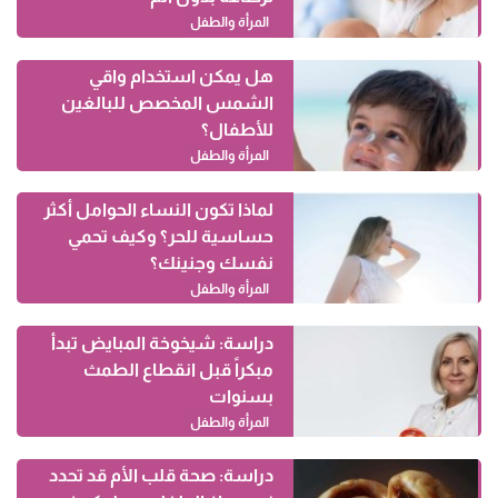
المرأة والطفل
هل يمكن استخدام واقي
الشمس المخصص للبالغين
للأطفال؟
المرأة والطفل
لماذا تكون النساء الحوامل أكثر
حساسية للحر؟ وكيف تحمي
نفسك وجنينك؟
المرأة والطفل
دراسة: شيخوخة المبايض تبدأ
مبكراً قبل انقطاع الطمث
بسنوات
المرأة والطفل
دراسة: صحة قلب الأم قد تحدد