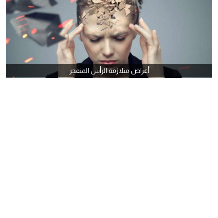
أعراض متلازمة الرأس المنفجر