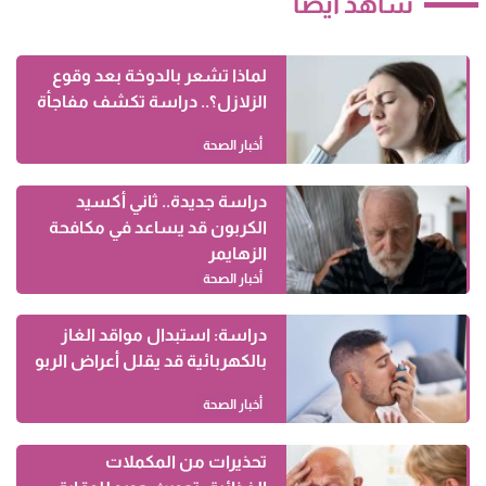
شاهد أيضاً
لماذا تشعر بالدوخة بعد وقوع
الزلازل؟.. دراسة تكشف مفاجأة
أخبار الصحة
دراسة جديدة.. ثاني أكسيد
الكربون قد يساعد في مكافحة
الزهايمر
أخبار الصحة
دراسة: استبدال مواقد الغاز
بالكهربائية قد يقلل أعراض الربو
أخبار الصحة
تحذيرات من المكملات