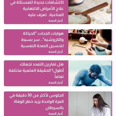
اكتشافات جديدة للمستكة في
علاج الأمراض الالتهابية
المناعية.. تعرف عليه
أخبار الصحة
هوايات الجدات "الحياكة
والكروشيه".. سر بسيط
لتحسين الصحة النفسية
أخبار الصحة
هل تمارين التمدد تجعلك
أطول؟ الحقيقة العلمية مختلفة
تماماً
أخبار الصحة
الجلوس لأكثر من 30 دقيقة في
المرة الواحدة يزيد خطر الوفاة
بالسرطان
أخبار الصحة