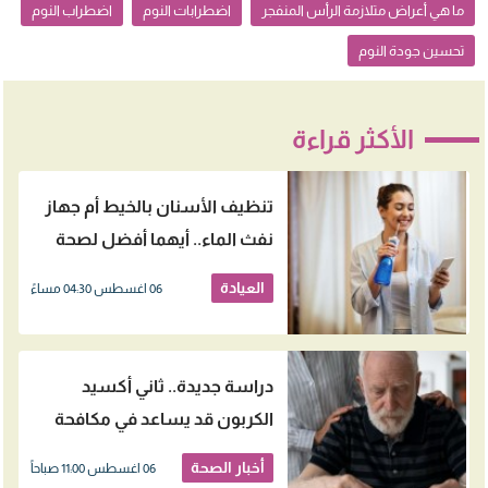
ما هي أعراض متلازمة الرأس المنفجر
اضطرابات النوم
اضطراب النوم
تحسين جودة النوم
الأكثر قراءة
تنظيف الأسنان بالخيط أم جهاز
نفث الماء.. أيهما أفضل لصحة
اللثة؟
العيادة
06 اغسطس 04:30 مساءً
دراسة جديدة.. ثاني أكسيد
الكربون قد يساعد في مكافحة
الزهايمر
أخبار الصحة
06 اغسطس 11:00 صباحاً