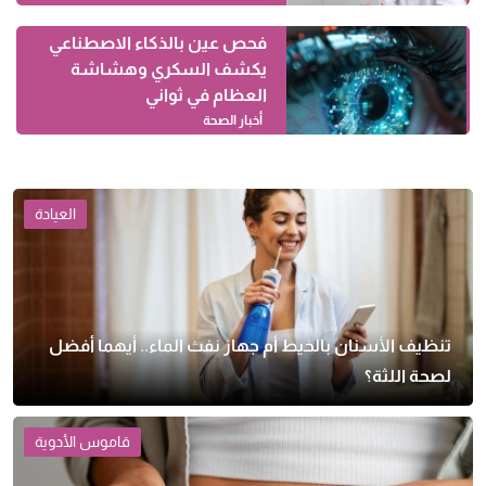
فحص عين بالذكاء الاصطناعي
يكشف السكري وهشاشة
العظام في ثواني
أخبار الصحة
العيادة
تنظيف الأسنان بالخيط أم جهاز نفث الماء.. أيهما أفضل
لصحة اللثة؟
قاموس الأدوية