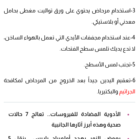
3-استخدام مرحاض يحتوي على ورق تواليت مغطى بحامل
معدني أو بلاستيكي.
4-عند استخدام مجففات الأيدي التي تعمل بالهواء الساخن،
لا تدع يديك تلمس سطح الفتحات.
5-تجنب لمس الأسطح.
6-تعقيم اليدين جيداً بعد الخروج من المرحاض لمكافحة
الجراثيم
والبكتيريا.
الأدوية المضادة للفيروسات.. تعالج 7 حالات
صحية وهذه أبرز آثارها الجانبية
بعوض النمر يهدد أولمبياد باريس.. ينقل 5