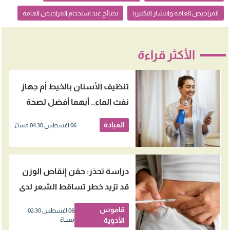
المراحيض العامة وانتشار البكتيريا
نصائح عند استخدام المراحيض العامة
الأكثر قراءة
تنظيف الأسنان بالخيط أم جهاز
نفث الماء.. أيهما أفضل لصحة
اللثة؟
العيادة
06 اغسطس 04:30 مساءً
دراسة تحذر: حقن إنقاص الوزن
قد تزيد خطر تساقط الشعر لدى
النساء
قاموس
06 اغسطس 02:30
الأدوية
مساءً