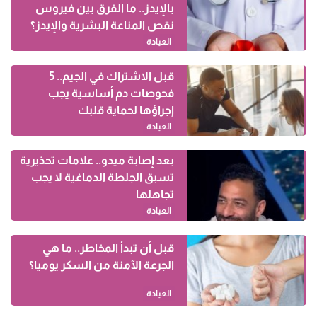
بالإيدز.. ما الفرق بين فيروس
نقص المناعة البشرية والإيدز؟
العيادة
قبل الاشتراك في الجيم.. 5
فحوصات دم أساسية يجب
إجراؤها لحماية قلبك
العيادة
بعد إصابة ميدو.. علامات تحذيرية
تسبق الجلطة الدماغية لا يجب
تجاهلها
العيادة
قبل أن تبدأ المخاطر.. ما هي
الجرعة الآمنة من السكر يوميا؟
العيادة