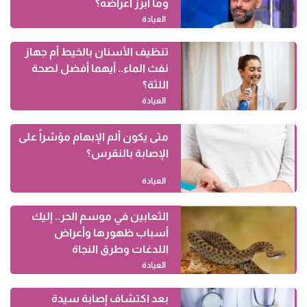
وما أبرز أعراضه؟
العيادة
تنظيف الأسنان بالخيط أم جهاز
نفث الماء.. أيهما أفضل لصحة
اللثة؟
العيادة
متى يكون ألم الإبهام مؤشراً على
الإصابة بالنقرس؟
العيادة
الثعابين في موسم الحر.. إليك
أسباب ظهورها وأعراض
اللدغات وطرق النجاة
العيادة
بعد اكتشاف إصابة سيدة