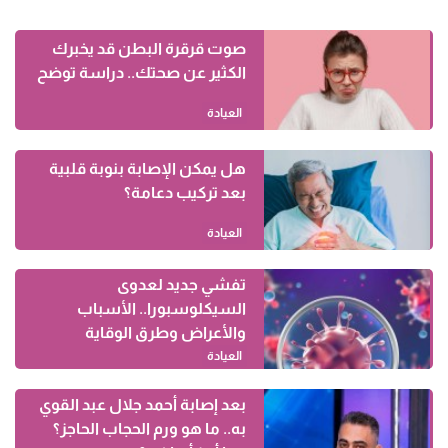
صوت قرقرة البطن قد يخبرك
الكثير عن صحتك.. دراسة توضح
العيادة
هل يمكن الإصابة بنوبة قلبية
بعد تركيب دعامة؟
العيادة
تفشي جديد لعدوى
السيكلوسبورا.. الأسباب
والأعراض وطرق الوقاية
العيادة
بعد إصابة أحمد جلال عبد القوي
به.. ما هو ورم الحجاب الحاجز؟