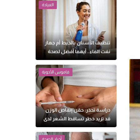
العيادة
تنظيف الأسنان بالخيط أم جهاز
نفث الماء.. أيهما أفضل لصحة
اللثة؟
قاموس الأدوية
دراسة تحذر: حقن إنقاص الوزن
قد تزيد خطر تساقط الشعر لدى
النساء
أخبار الصحة