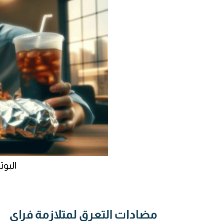
البو
مضادات التعرق لمتلازمة فراي