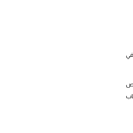
في
شخاص
اب