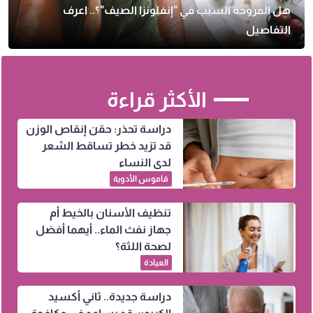
هل المروحة السبب في "إنفلونزا الصيف"؟.. اعرف
التفاصيل
الأكثر قراءة
دراسة تحذر: حقن إنقاص الوزن
قد تزيد خطر تساقط الشعر
لدى النساء
قاموس الأدوية
تنظيف الأسنان بالخيط أم
جهاز نفث الماء.. أيهما أفضل
لصحة اللثة؟
العيادة
دراسة جديدة.. ثاني أكسيد