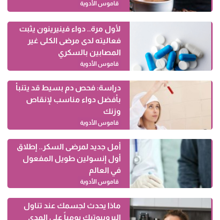
قاموس الأدوية
لأول مرة.. دواء فينيرينون يثبت
فعاليته لدى مرضى الكلى غير
المصابين بالسكري
قاموس الأدوية
دراسة: فحص دم بسيط قد يتنبأ
بأفضل دواء مناسب لإنقاص
وزنك
قاموس الأدوية
أمل جديد لمرضى السكر.. إطلاق
أول إنسولين طويل المفعول
في العالم
قاموس الأدوية
ماذا يحدث لجسمك عند تناول
البروبيوتيك يومياً على المدى