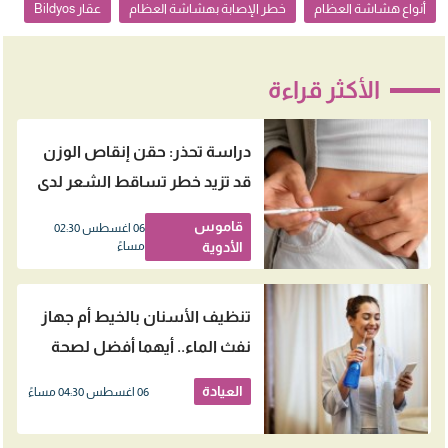
أنواع هشاشة العظام
خطر الإصابة بهشاشة العظام
عقار Bildyos
الأكثر قراءة
دراسة تحذر: حقن إنقاص الوزن
قد تزيد خطر تساقط الشعر لدى
النساء
قاموس
06 اغسطس 02:30
الأدوية
مساءً
تنظيف الأسنان بالخيط أم جهاز
نفث الماء.. أيهما أفضل لصحة
اللثة؟
العيادة
06 اغسطس 04:30 مساءً