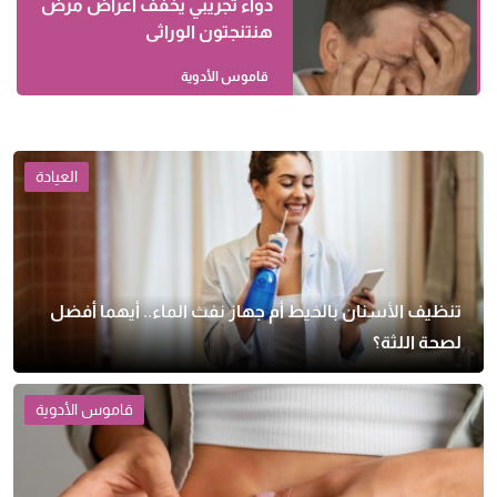
دواء تجريبي يخفف أعراض مرض
هنتنجتون الوراثى
قاموس الأدوية
العيادة
تنظيف الأسنان بالخيط أم جهاز نفث الماء.. أيهما أفضل
لصحة اللثة؟
قاموس الأدوية