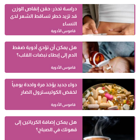
دراسة تحذر: حقن إنقاص الوزن
قد تزيد خطر تساقط الشعر لدى
النساء
قاموس الأدوية
هل يمكن أن تؤدي أدوية ضغط
الدم إلى إبطاء نبضات القلب؟
قاموس الأدوية
دواء جديد يؤخذ مرة واحدة يومياً
لخفض الكوليسترول الضار
قاموس الأدوية
هل يمكن إضافة الكرياتين إلى
قهوتك في الصباح؟