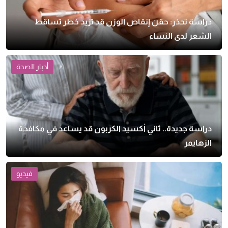
دراسة تحذر: حقن إنقاص الوزن قد تزيد خطر تساقط
الشعر لدى النساء
أخبار الصحة
دراسة جديدة.. ثاني أكسيد الكربون قد يساعد في مكافحة
الزهايمر
فيديو