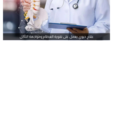
علاج حيوي يعمل على تقوية العظام ومواجهة التآكل