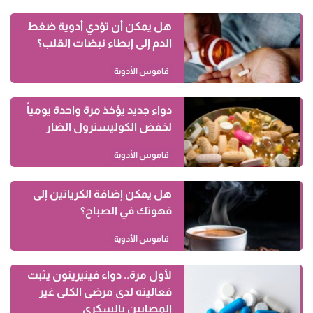
هل يمكن أن تؤدي أدوية ضغط
الدم إلى إبطاء نبضات القلب؟
قاموس الأدوية
دواء جديد يؤخذ مرة واحدة يومياً
لخفض الكوليسترول الضار
قاموس الأدوية
هل يمكن إضافة الكرياتين إلى
قهوتك في الصباح؟
قاموس الأدوية
لأول مرة.. دواء فينيرينون يثبت
فعاليته لدى مرضى الكلى غير
المصابين بالسكري