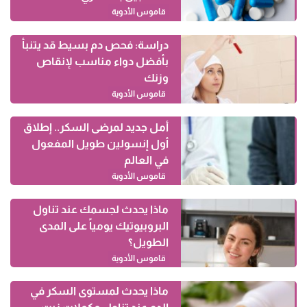
قاموس الأدوية
دراسة: فحص دم بسيط قد يتنبأ
بأفضل دواء مناسب لإنقاص
وزنك
قاموس الأدوية
أمل جديد لمرضى السكر.. إطلاق
أول إنسولين طويل المفعول
في العالم
قاموس الأدوية
ماذا يحدث لجسمك عند تناول
البروبيوتيك يومياً على المدى
الطويل؟
قاموس الأدوية
ماذا يحدث لمستوى السكر في