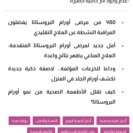
-عدم وجود آثار جانبية خطيرة.
%50 من مرضى أورام البروستاتا يفضلون
المراقبة النشطة عن العلاج التقليدي
أمل جديد لمرضى أورام البروستاتا المتقدمة:
العلاج المناعي يظهر نتائج واعدة
وداعا للخزعات المؤلمة.. لاصقة ذكية جديدة
تكشف أورام الجلد في المنزل
كيف تقلل الأطعمة الصحية من نمو أورام
البروستاتا؟
أخبار طبية وصحية
أخبار الصحة اليوم
الصحة والطب
بوابة صحة
الإصابة بالأورام
علاج الأورام السرطانية
الأورام الحميدة