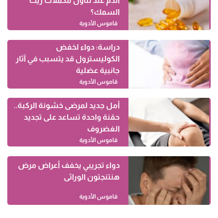
الدم عند تناول مكملات زيت
السمك؟
قاموس الأدوية
دراسة: دواء لخفض
الكوليسترول قد يتسبب في آثار
جانبية عضلية
قاموس الأدوية
أمل جديد لمرضى خشونة الركبة..
حقنة واحدة تساعد على تجديد
الغضروف
قاموس الأدوية
دواء تجريبي يخفف أعراض مرض
هنتنجتون الوراثى
قاموس الأدوية