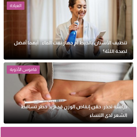
العيادة
تنظيف الأسنان بالخيط أم جهاز نفث الماء.. أيهما أفضل
لصحة اللثة؟
قاموس الأدوية
دراسة تحذر: حقن إنقاص الوزن قد تزيد خطر تساقط
الشعر لدى النساء