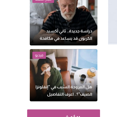
دراسة جديدة.. ثاني أكسيد
الكربون قد يساعد في مكافحة
الزهايمر
فيديو
هل المروحة السبب في "إنفلونزا
الصيف"؟.. اعرف التفاصيل