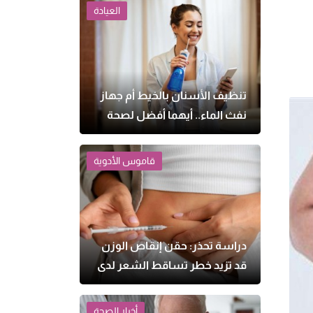
العيادة
تنظيف الأسنان بالخيط أم جهاز
نفث الماء.. أيهما أفضل لصحة
اللثة؟
قاموس الأدوية
دراسة تحذر: حقن إنقاص الوزن
قد تزيد خطر تساقط الشعر لدى
النساء
أخبار الصحة