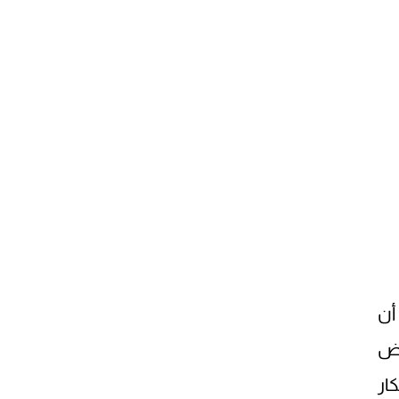
أن
رض
ار