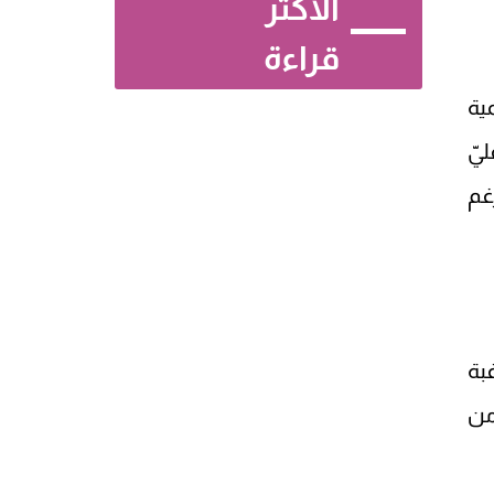
الأكثر
قراءة
ية
يّ
غم
بة
من