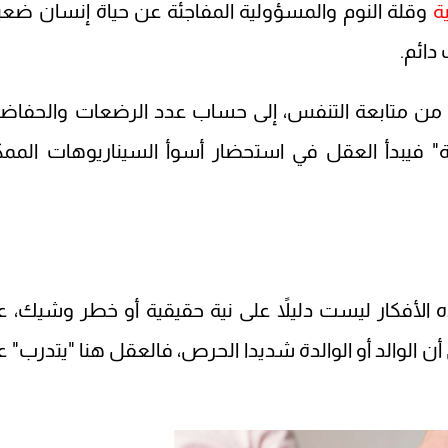
ة
وقلة النوم والمسؤولية المفاجئة عن حياة إنسان ضع
دائم.
ع من متابعة التنفس، إلى حساب عدد الرضعات والحفاض
 فيبدأ العقل في استحضار أسوأ السيناريوهات الممك
لأفكار ليست دليلاً على نية حقيقية أو خطر وشيك، ع
أن الوالد أو الوالدة شديدا الحرص، فالعقل هنا "يتدرب" ع