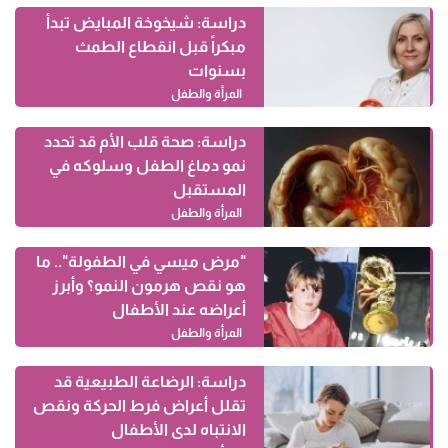
دراسة: شيخوخة المبايض تبدأ
مبكراً قبل انقطاع الطمث
بسنوات
المرأة والطفل
دراسة: صحة قلب الأم قد تحدد
نمو دماغ الطفل وسلوكه في
المستقبل
المرأة والطفل
"مرض ميسي في الطفولة".. ما
هو نقص هرمون النمو؟ وأبرز
أعراضه عند الأطفال
المرأة والطفل
دراسة: الرضاعة الطبيعية قد
تقلل أعراض فرط الحركة ونقص
الانتباه لدى الأطفال