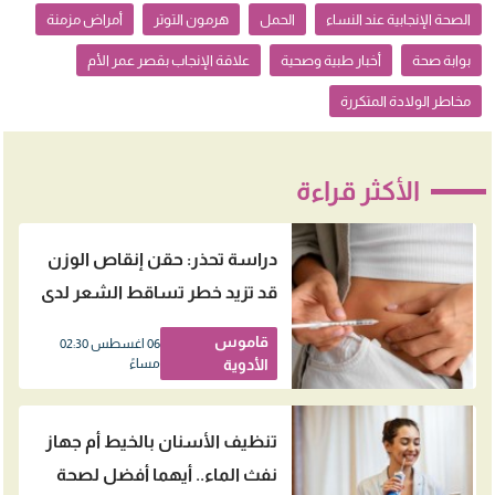
الصحة الإنجابية عند النساء
الحمل
هرمون التوتر
أمراض مزمنة
بوابة صحة
أخبار طبية وصحية
علاقة الإنجاب بقصر عمر الأم
مخاطر الولادة المتكررة
الأكثر قراءة
دراسة تحذر: حقن إنقاص الوزن
قد تزيد خطر تساقط الشعر لدى
النساء
قاموس
06 اغسطس 02:30
الأدوية
مساءً
تنظيف الأسنان بالخيط أم جهاز
نفث الماء.. أيهما أفضل لصحة