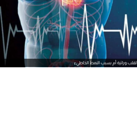
لقلب وراثية أم بسبب النمط الخاطيء