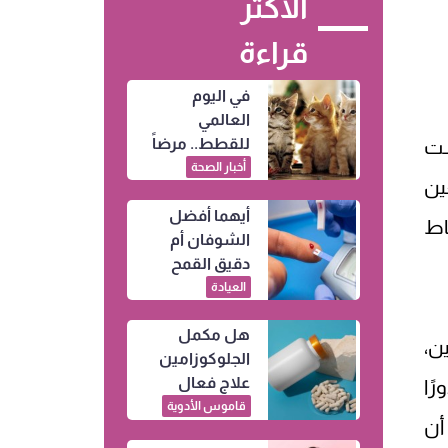
الأكثر
قراءة
في اليوم
العالمي
للقطط.. مرضاً
ست
قد ينتقل إليك
أخبار الصحة
ين
من خدشة
أيهما أفضل
بسيطة
اط
الشوفان أم
دقيق القمح
الكامل.. لمرضى
العيادة
السكري؟
هل مكمل
والتدخين،
الجلوكوزامين
علاج فعال
ًا
للخشونة وآلام
قاموس الأدوية
أن
المفاصل؟