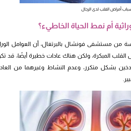
باب أمراض القلب لدى الرجال
راثية أم نمط الحياة الخاطيء؟
سة من مستشفى فونشال بالبرتغال، أن العوامل الوراث
القلب المبكرة، ولكن هناك عادات خطيرة أيضًا، قد تك
تدخين بشكل متكرر، وعدم النشاط وغيرهما من العاد
ير.