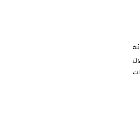
ية
ون
ات