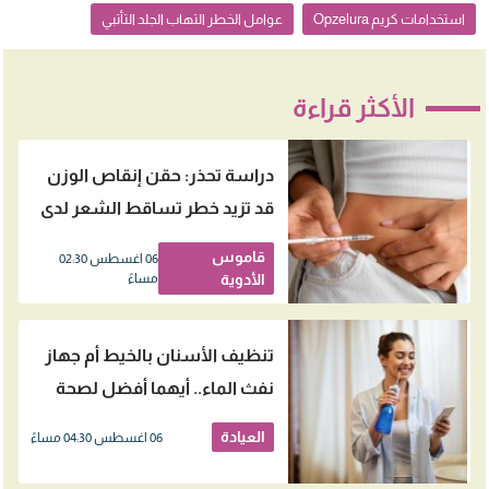
استخدامات كريم Opzelura
عوامل الخطر التهاب الجلد التأتبي
الأكثر قراءة
دراسة تحذر: حقن إنقاص الوزن
قد تزيد خطر تساقط الشعر لدى
النساء
قاموس
06 اغسطس 02:30
الأدوية
مساءً
تنظيف الأسنان بالخيط أم جهاز
نفث الماء.. أيهما أفضل لصحة
اللثة؟
العيادة
06 اغسطس 04:30 مساءً