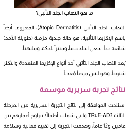
ما هو التهاب الجلد التأتبي؟
التهاب الجلد التأتبي (Atopic Dermatitis)، المعروف أيضاً
باسم الإكزيما التأتبية، هو حالة جلدية مزمنة (طويلة الأمد)
شائعة جداً، تجعل الجلد جافاً، ومثيراً للحكة، وملتهباً.
يُعد التهاب الجلد التأتبي أحد أنواع الإكزيما المتعددة والأكثر
شيوعاً، وهو ليس مرضاً مُعدياً.
نتائج تجربة سريرية موسعة
استندت الموافقة إلى نتائج التجربة السريرية من المرحلة
الثالثة TRuE-AD3 والتي شملت أطفالاً تتراوح أعمارهم بين
عامين و12 عاماً، وهدفت التجربة إلى تقييم فعالية وسلامة