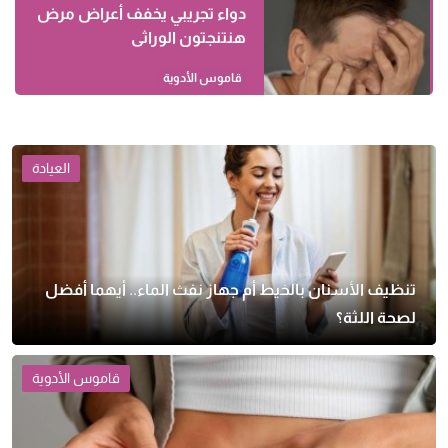
دواء تجريبي يخفف أعراض مرض
هنتنجتون الوراثى
قاموس الأدوية
العيادة
تنظيف الأسنان بالخيط أم جهاز نفث الماء.. أيهما أفضل
لصحة اللثة؟
قاموس الأدوية