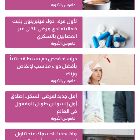
قاموس الأدوية
لأول مرة.. دواء فينيرينون يثبت
فعاليته لدى مرضى الكلى غير
المصابين بالسكري
قاموس الأدوية
دراسة: فحص دم بسيط قد يتنبأ
بأفضل دواء مناسب لإنقاص
وزنك
قاموس الأدوية
أمل جديد لمرضى السكر.. إطلاق
أول إنسولين طويل المفعول
في العالم
قاموس الأدوية
ماذا يحدث لجسمك عند تناول