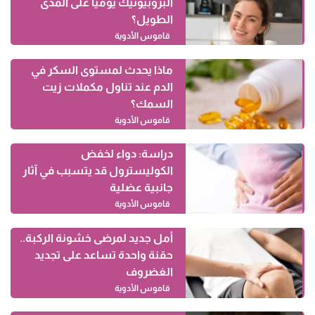
البروبيوتيك يومياً على المدى
الطويل؟
قاموس الأدوية
ماذا يحدث لمستوى السكر في
الدم عند تناول مكملات زيت
السمك؟
قاموس الأدوية
دراسة: دواء لخفض
الكوليسترول قد يتسبب في آثار
جانبية عضلية
قاموس الأدوية
أمل جديد لمرضى خشونة الركبة..
حقنة واحدة تساعد على تجديد
الغضروف
قاموس الأدوية