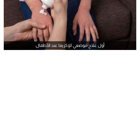
أول علاج موضعي للإكزيما عند الأطفال