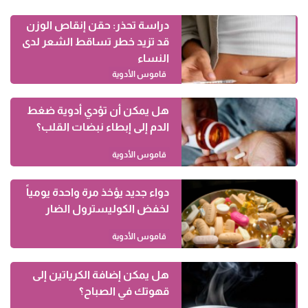
دراسة تحذر: حقن إنقاص الوزن
قد تزيد خطر تساقط الشعر لدى
النساء
قاموس الأدوية
هل يمكن أن تؤدي أدوية ضغط
الدم إلى إبطاء نبضات القلب؟
قاموس الأدوية
دواء جديد يؤخذ مرة واحدة يومياً
لخفض الكوليسترول الضار
قاموس الأدوية
هل يمكن إضافة الكرياتين إلى
قهوتك في الصباح؟