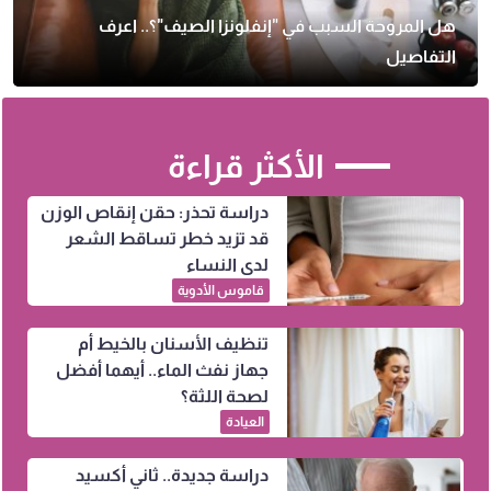
هل المروحة السبب في "إنفلونزا الصيف"؟.. اعرف
التفاصيل
الأكثر قراءة
دراسة تحذر: حقن إنقاص الوزن
قد تزيد خطر تساقط الشعر
لدى النساء
قاموس الأدوية
تنظيف الأسنان بالخيط أم
جهاز نفث الماء.. أيهما أفضل
لصحة اللثة؟
العيادة
دراسة جديدة.. ثاني أكسيد