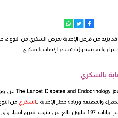
والمصنعة بانتظام قد يزيد من فرص ا
حمراء والمصنعة وزيادة خطر الإصابة بالسكري.
ابة بالسكري
كشفت دراسة نشرت في مجلة abetes and Endocrinology journal
حمراء والمصنعة وزيادة خطر الإصابة بـ
السكري
حيث حلل الباحثون من جامعة كامبريدج بيانات 1.97 مليون بالغ من جنوب شرق آسيا، وأو