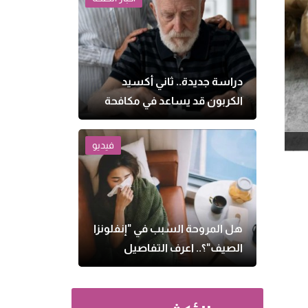
دراسة جديدة.. ثاني أكسيد
الكربون قد يساعد في مكافحة
الزهايمر
فيديو
هل المروحة السبب في "إنفلونزا
الصيف"؟.. اعرف التفاصيل