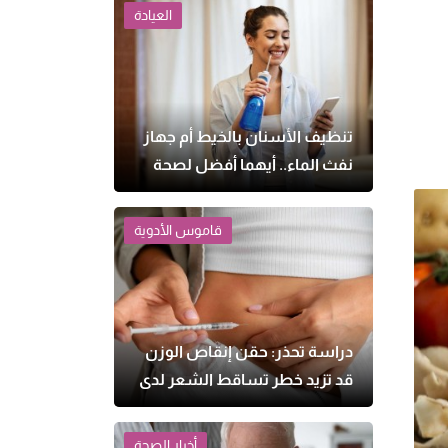
العيادة
تنظيف الأسنان بالخيط أم جهاز
نفث الماء.. أيهما أفضل لصحة
اللثة؟
قاموس الأدوية
دراسة تحذر: حقن إنقاص الوزن
قد تزيد خطر تساقط الشعر لدى
النساء
أخبار الصحة