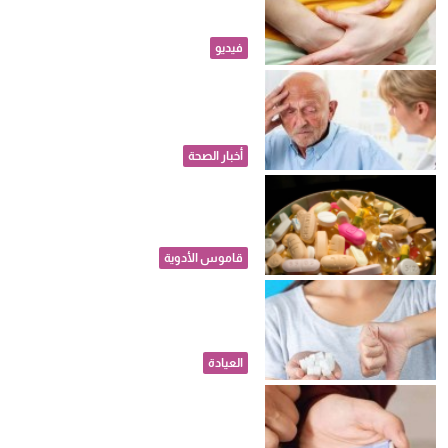
بسيطة قد تهدد سلامة الجنين
فيديو
تحذيرات من المكملات
الغذائية..تحديث جديد للوقاية من
الخرف
أخبار الصحة
دواء جديد يؤخذ مرة واحدة يومياً
لخفض الكوليسترول الضار
قاموس الأدوية
قبل أن تبدأ المخاطر.. ما هي
الجرعة الآمنة من السكر يوميا؟
العيادة
تغير شكل الأذن.. خبراء يحذرون:
أدوية إنقاص الوزن تسبب ظهور
"أذن أوزمبيك"