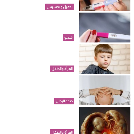
تجميل وتخسيس
الحمل بعد الـ35.. حقائق طبية
مهمة لكل أم
فيديو
لو ابنك مصاب بالتوحد.. كيف
تتعاملين معه في حياته اليومية؟
المرأة والطفل
هل يمكن أن يحمي الصلع المبكر
للرجال من الإصابة بأورام
البروستاتا؟
صحة الرجال
دراسة: صحة قلب الأم قد تحدد
نمو دماغ الطفل وسلوكه في
المستقبل
المرأة والطفل