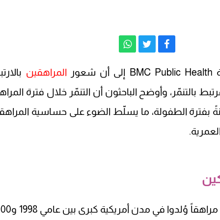
ور
المراهقين
بالارت
ط بالتنمّر، وأوضح الباحثون أن التنمّر خلال فترة المراه
رنةً بفترة الطفولة، ما يسلّط الضوء على حساسية المراهق
لعمرية.
كين