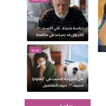
دراسة جديدة.. ثاني أكسيد
الكربون قد يساعد في مكافحة
الزهايمر
فيديو
هل المروحة السبب في "إنفلونزا
الصيف"؟.. اعرف التفاصيل