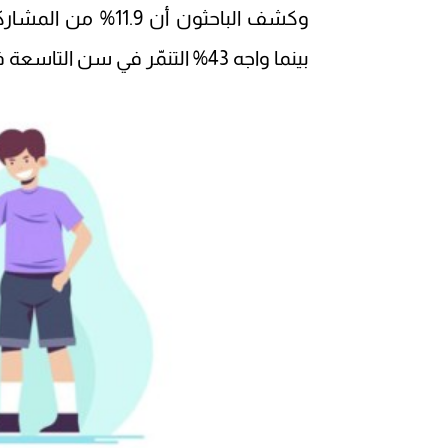
وكشف الباحثون أن 
بينما واجه 43% التنمّر في سن التاسعة فقط و5.7% في سن الخامسة عشرة فقط.