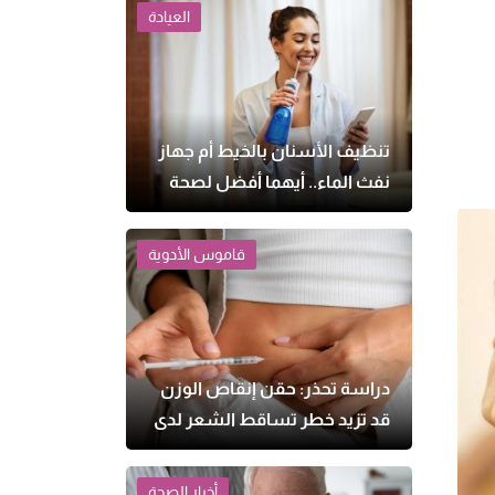
العيادة
تنظيف الأسنان بالخيط أم جهاز
نفث الماء.. أيهما أفضل لصحة
اللثة؟
قاموس الأدوية
دراسة تحذر: حقن إنقاص الوزن
قد تزيد خطر تساقط الشعر لدى
النساء
أخبار الصحة