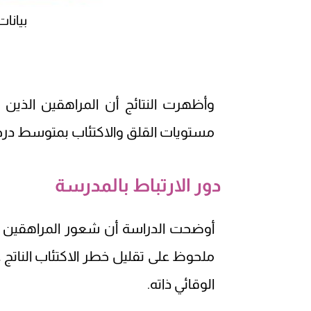
بيانا
وأظهرت النتائج أن المراهقين الذين ع
مستويات القلق والاكتئاب بمتوسط درجات بلغ 6.9 من 18 للقلق و4.7 من
دور الارتباط بالمدرسة
أوضحت الدراسة أن شعور المراهقين با
ملحوظ على تقليل خطر الاكتئاب الناتج عن
الوقائي ذاته.