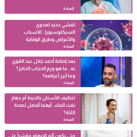
العيادة
تفشي جديد لعدوى
السيكلوسبورا.. الأسباب
والأعراض وطرق الوقاية
العيادة
بعد إصابة أحمد جلال عبد القوي
به.. ما هو ورم الحجاب الحاجز؟
وما أبرز أعراضه؟
العيادة
تنظيف الأسنان بالخيط أم جهاز
نفث الماء.. أيهما أفضل لصحة
اللثة؟
العيادة
متى يكون ألم الإبهام مؤشراً على