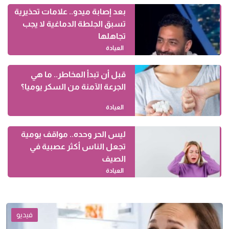
بعد إصابة ميدو.. علامات تحذيرية
تسبق الجلطة الدماغية لا يجب
تجاهلها
العيادة
قبل أن تبدأ المخاطر.. ما هي
الجرعة الآمنة من السكر يوميا؟
العيادة
ليس الحر وحده.. مواقف يومية
تجعل الناس أكثر عصبية في
الصيف
العيادة
فيديو