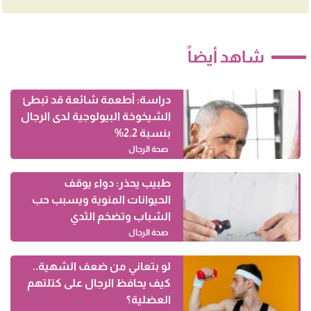
شاهد أيضاً
دراسة: أطعمة شائعة قد تبطئ
الشيخوخة البيولوجية لدى الرجال
بنسبة 2.2%
صحة الرجال
طبيب يحذر: دواء يوقف
الحيوانات المنوية ويسبب حب
الشباب وتضخم الثدي
صحة الرجال
لو بتعاني من ضعف الشهية..
كيف يحافظ الرجال على كتلتهم
العضلية؟