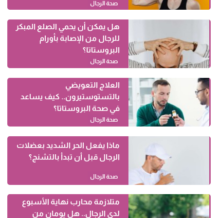
صحة الرجال
هل يمكن أن يحمي الصلع المبكر
للرجال من الإصابة بأورام
البروستاتا؟
صحة الرجال
العلاج التعويضي
بالتستوستيرون.. كيف يساعد
في صحة البروستاتا؟
صحة الرجال
ماذا يفعل الحر الشديد بعضلات
الرجال قبل أن تبدأ بالتشنج؟
صحة الرجال
متلازمة محارب نهاية الأسبوع
لدى الرجال.. هل يومان من