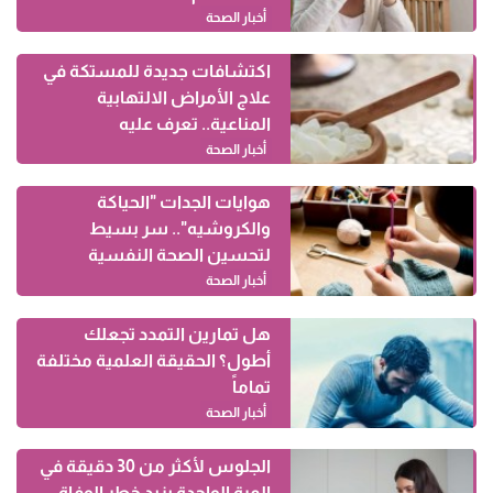
أخبار الصحة
اكتشافات جديدة للمستكة في
علاج الأمراض الالتهابية
المناعية.. تعرف عليه
أخبار الصحة
هوايات الجدات "الحياكة
والكروشيه".. سر بسيط
لتحسين الصحة النفسية
أخبار الصحة
هل تمارين التمدد تجعلك
أطول؟ الحقيقة العلمية مختلفة
تماماً
أخبار الصحة
الجلوس لأكثر من 30 دقيقة في
المرة الواحدة يزيد خطر الوفاة