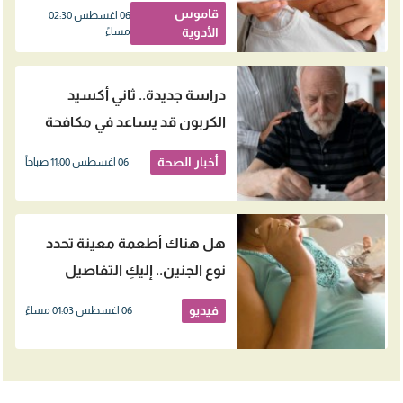
النساء
قاموس
06 اغسطس 02:30
الأدوية
مساءً
دراسة جديدة.. ثاني أكسيد
الكربون قد يساعد في مكافحة
الزهايمر
أخبار الصحة
06 اغسطس 11:00 صباحاً
هل هناك أطعمة معينة تحدد
نوع الجنين.. إليكِ التفاصيل
فيديو
06 اغسطس 01:03 مساءً