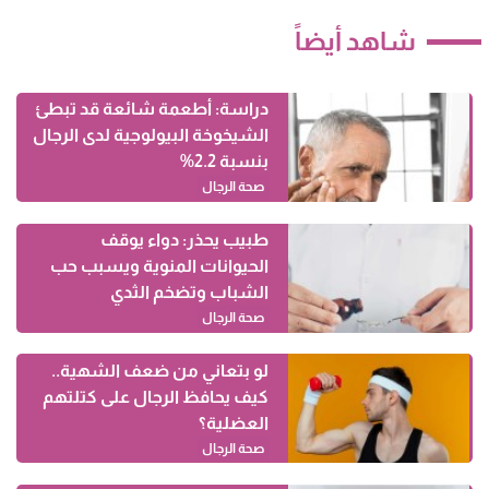
شاهد أيضاً
دراسة: أطعمة شائعة قد تبطئ
الشيخوخة البيولوجية لدى الرجال
بنسبة 2.2%
صحة الرجال
طبيب يحذر: دواء يوقف
الحيوانات المنوية ويسبب حب
الشباب وتضخم الثدي
صحة الرجال
لو بتعاني من ضعف الشهية..
كيف يحافظ الرجال على كتلتهم
العضلية؟
صحة الرجال