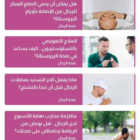
هل يمكن أن يحمي الصلع المبكر
للرجال من الإصابة بأورام
البروستاتا؟
صحة الرجال
العلاج التعويضي
بالتستوستيرون.. كيف يساعد
في صحة البروستاتا؟
صحة الرجال
ماذا يفعل الحر الشديد بعضلات
الرجال قبل أن تبدأ بالتشنج؟
صحة الرجال
متلازمة محارب نهاية الأسبوع
لدى الرجال.. هل يومان من
الرياضة يحافظان على صحتك؟
صحة الرجال