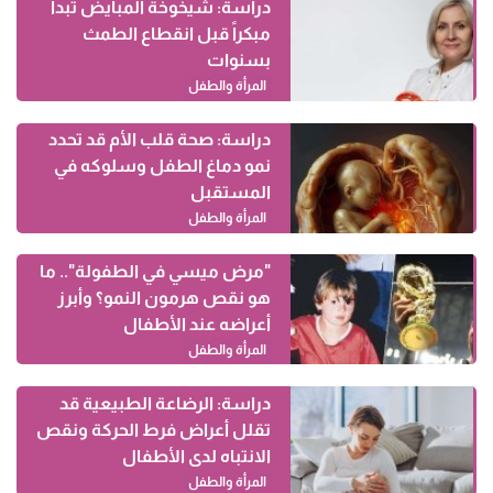
دراسة: شيخوخة المبايض تبدأ
مبكراً قبل انقطاع الطمث
بسنوات
المرأة والطفل
دراسة: صحة قلب الأم قد تحدد
نمو دماغ الطفل وسلوكه في
المستقبل
المرأة والطفل
"مرض ميسي في الطفولة".. ما
هو نقص هرمون النمو؟ وأبرز
أعراضه عند الأطفال
المرأة والطفل
دراسة: الرضاعة الطبيعية قد
تقلل أعراض فرط الحركة ونقص
الانتباه لدى الأطفال
المرأة والطفل