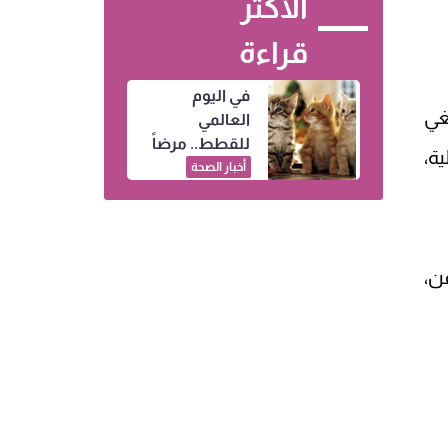
الأكثر
قراءة
في اليوم
غي
العالمي
للقطط.. مرضاً
ة،
قد ينتقل إليك
أخبار الصحة
من خدشة
بسيطة
ن،