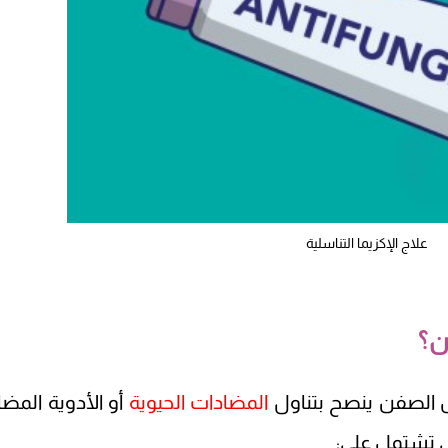
علاج الإكزيما التناسلية
ن؟
 الصفن ينصح بتناول
المضادات الحيوية
أو الأدوية المضا
ي تشتمل على: