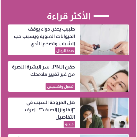
الأكثر قراءة
طبيب يحذر: دواء يوقف
الحيوانات المنوية ويسبب حب
الشباب وتضخم الثدي
صحة الرجال
حقن الـPN.. سر البشرة النضرة
من غير تغيير ملامحك
تجميل وتخسيس
هل المروحة السبب في
"إنفلونزا الصيف"؟.. اعرف
التفاصيل
فيديو