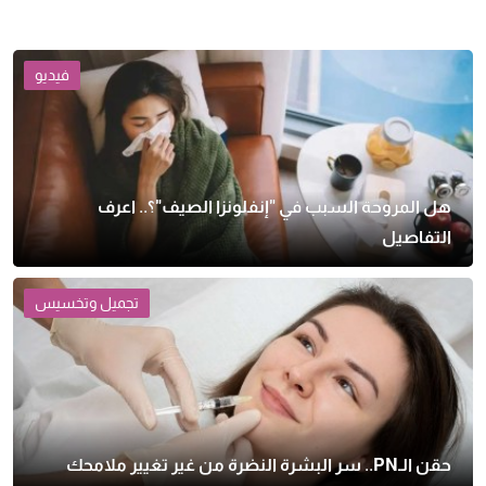
فيديو
هل المروحة السبب في "إنفلونزا الصيف"؟.. اعرف
التفاصيل
تجميل وتخسيس
حقن الـPN.. سر البشرة النضرة من غير تغيير ملامحك