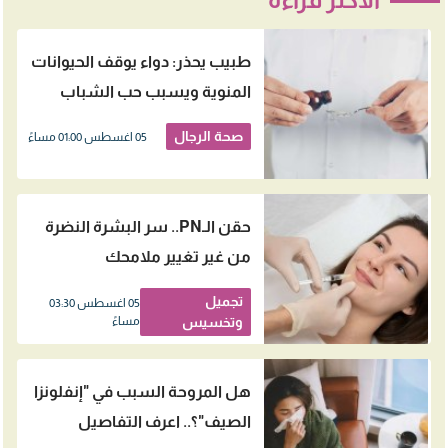
طبيب يحذر: دواء يوقف الحيوانات
المنوية ويسبب حب الشباب
وتضخم الثدي
صحة الرجال
05 اغسطس 01:00 مساءً
حقن الـPN.. سر البشرة النضرة
من غير تغيير ملامحك
تجميل
05 اغسطس 03:30
وتخسيس
مساءً
هل المروحة السبب في "إنفلونزا
الصيف"؟.. اعرف التفاصيل