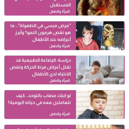
المستقبل
المرأة والطفل
"مرض ميسي في الطفولة".. ما
هو نقص هرمون النمو؟ وأبرز
أعراضه عند الأطفال
المرأة والطفل
دراسة: الرضاعة الطبيعية قد
تقلل أعراض فرط الحركة ونقص
الانتباه لدى الأطفال
المرأة والطفل
لو ابنك مصاب بالتوحد.. كيف
تتعاملين معه في حياته اليومية؟
المرأة والطفل