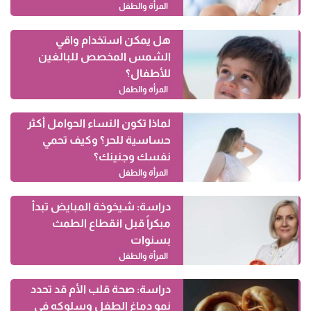
المرأة والطفل
هل يمكن استخدام واقي
الشمس المخصص للبالغين
للأطفال؟
المرأة والطفل
لماذا تكون النساء الحوامل أكثر
حساسية للحر؟ وكيف تحمي
نفسك وجنينك؟
المرأة والطفل
دراسة: شيخوخة المبايض تبدأ
مبكراً قبل انقطاع الطمث
بسنوات
المرأة والطفل
دراسة: صحة قلب الأم قد تحدد
نمو دماغ الطفل وسلوكه في