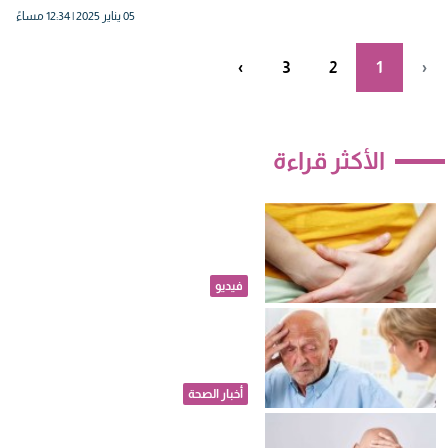
05 يناير 2025 | 12:34 مساءً
›
3
2
1
‹
الأكثر قراءة
احذرِ التهابات الحمل مشكلة
بسيطة قد تهدد سلامة الجنين
فيديو
تحذيرات من المكملات
الغذائية..تحديث جديد للوقاية من
الخرف
أخبار الصحة
دراسة: التمارين العنيفة قد ترتبط