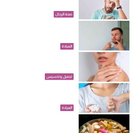
بالرجفان الأذيني لدى بعض الرجال
صحة الرجال
جفاف الفم لدى مرضى السكري..
كيف يؤثر على حياة المريض
اليومية؟
العيادة
لوشن الجسم.. ما عدد المرات
المثالية لاستخدامه يومياً؟
تجميل وتخسيس
قبل أن تبدأ المخاطر.. ما هي
الجرعة الآمنة من السكر يوميا؟
العيادة
دواء جديد يؤخذ مرة واحدة يومياً
لخفض الكوليسترول الضار