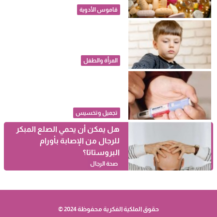
قاموس الأدوية
لو ابنك مصاب بالتوحد.. كيف
تتعاملين معه في حياته اليومية؟
المرأة والطفل
تغير شكل الأذن.. خبراء يحذرون:
أدوية إنقاص الوزن تسبب ظهور
"أذن أوزمبيك"
تجميل وتخسيس
هل يمكن أن يحمي الصلع المبكر
للرجال من الإصابة بأورام
البروستاتا؟
صحة الرجال
حقوق الملكية الفكرية محفوظة 2024 ©