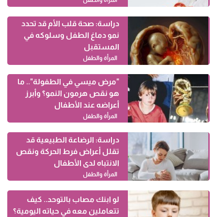
المرأة والطفل
دراسة: صحة قلب الأم قد تحدد
نمو دماغ الطفل وسلوكه في
المستقبل
المرأة والطفل
"مرض ميسي في الطفولة".. ما
هو نقص هرمون النمو؟ وأبرز
أعراضه عند الأطفال
المرأة والطفل
دراسة: الرضاعة الطبيعية قد
تقلل أعراض فرط الحركة ونقص
الانتباه لدى الأطفال
المرأة والطفل
لو ابنك مصاب بالتوحد.. كيف
تتعاملين معه في حياته اليومية؟