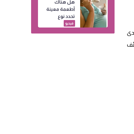
هل هناك
النساء
أطعمة معينة
تحدد نوع
الجنين.. إليكِ
فيديو
التفاصيل
دى
ئف