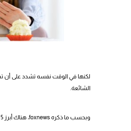
لكنها في الوقت نفسه تشدد على أن تحق
الشائعة.
وبحسب ما ذكره foxnews، هناك أبرز 5 أخطاء قد تفسد مفعول أدوية التخسيس: