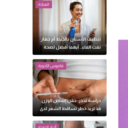
العيادة
تنظيف الأسنان بالخيط أم جهاز
نفث الماء.. أيهما أفضل لصحة
اللثة؟
قاموس الأدوية
دراسة تحذر: حقن إنقاص الوزن
قد تزيد خطر تساقط الشعر لدى
النساء
أخبار الصحة