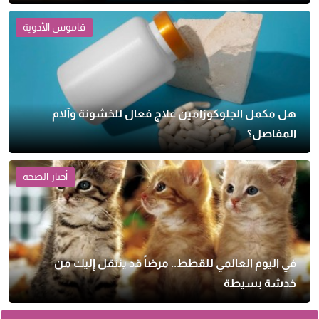
قاموس الأدوية
هل مكمل الجلوكوزامين علاج فعال للخشونة وآلام
المفاصل؟
أخبار الصحة
في اليوم العالمي للقطط.. مرضاً قد ينتقل إليك من
خدشة بسيطة