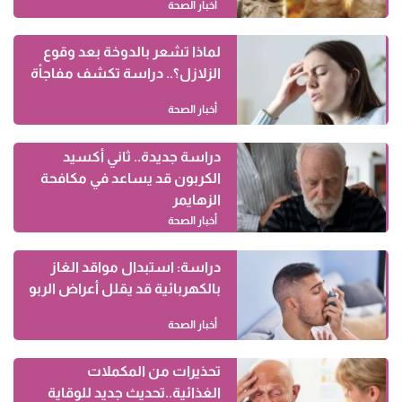
أخبار الصحة
لماذا تشعر بالدوخة بعد وقوع
الزلازل؟.. دراسة تكشف مفاجأة
أخبار الصحة
دراسة جديدة.. ثاني أكسيد
الكربون قد يساعد في مكافحة
الزهايمر
أخبار الصحة
دراسة: استبدال مواقد الغاز
بالكهربائية قد يقلل أعراض الربو
أخبار الصحة
تحذيرات من المكملات
الغذائية..تحديث جديد للوقاية