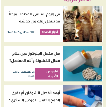
في اليوم العالمي للقطط.. مرضاً
قد ينتقل إليك من خدشة
بسيطة
أخبار الصحة
08 اغسطس 12:05 مساءً
هل مكمل الجلوكوزامين علاج
فعال للخشونة وآلام المفاصل؟
قاموس
08 اغسطس 02:30
الأدوية
مساءً
أيهما أفضل الشوفان أم دقيق
القمح الكامل.. لمرضى السكري؟