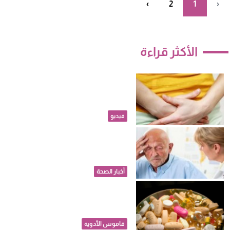
›
2
1
‹
الأكثر قراءة
احذرِ التهابات الحمل مشكلة
بسيطة قد تهدد سلامة الجنين
فيديو
تحذيرات من المكملات
الغذائية..تحديث جديد للوقاية من
الخرف
أخبار الصحة
دواء جديد يؤخذ مرة واحدة يومياً
لخفض الكوليسترول الضار
قاموس الأدوية