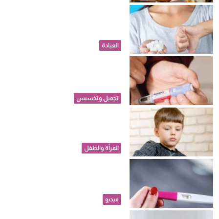
قبل أن تبدأ المخاطر.. ما هي
الجرعة الآمنة من السكر يوميا؟
العيادة
تغير شكل الأذن.. خبراء يحذرون:
أدوية إنقاص الوزن تسبب ظهور
"أذن أوزمبيك"
تجميل وتخسيس
لو ابنك مصاب بالتوحد.. كيف
تتعاملين معه في حياته اليومية؟
المرأة والطفل
الحمل بعد الـ35.. حقائق طبية
مهمة لكل أم
فيديو
هل يمكن أن يحمي الصلع المبكر