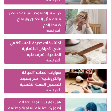
أخبار الصحة
دراسة: الضغوط المالية قد تضر
قلبك مثل التدخين وارتفاع
ضغط الدم
أخبار الصحة
اكتشافات جديدة للمستكة في
علاج الأمراض الالتهابية
المناعية.. تعرف عليه
أخبار الصحة
هوايات الجدات "الحياكة
والكروشيه".. سر بسيط
لتحسين الصحة النفسية
أخبار الصحة
هل تمارين التمدد تجعلك
أطول؟ الحقيقة العلمية مختلفة