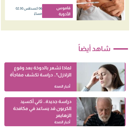
النساء
قاموس
06 اغسطس 02:30
الأدوية
مساءً
شاهد أيضاً
لماذا تشعر بالدوخة بعد وقوع
الزلازل؟.. دراسة تكشف مفاجأة
أخبار الصحة
دراسة جديدة.. ثاني أكسيد
الكربون قد يساعد في مكافحة
الزهايمر
أخبار الصحة