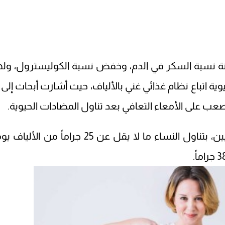
نة نسبة السكر في الدم، وخفض نسبة الكوليسترول، وله
ية اتباع نظام غذائي غني بالألياف، حيث أشارت أبحاث إلى أ
صعب على الأمعاء التعافي بعد تناول المضادات الحيوية.
كما أوصت الإرشادات الغذائية للأمريكيين، بتناول النساء ما لا يقل عن 25 جراماً من الأل