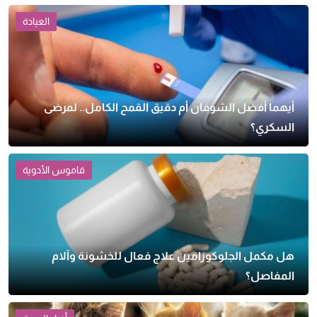
العيادة
أيهما أفضل الشوفان أم دقيق القمح الكامل.. لمرضى
السكري؟
قاموس الأدوية
هل مكمل الجلوكوزامين علاج فعال للخشونة وآلام
المفاصل؟