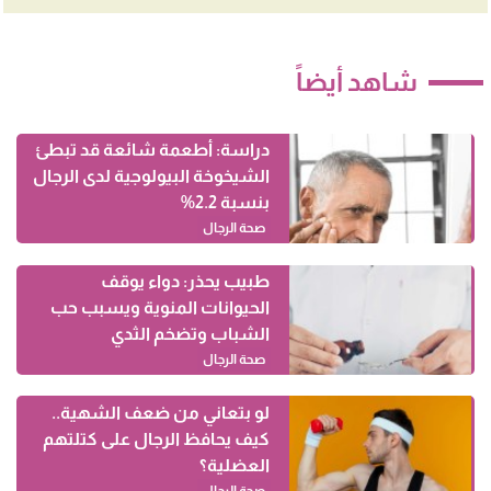
شاهد أيضاً
دراسة: أطعمة شائعة قد تبطئ
الشيخوخة البيولوجية لدى الرجال
بنسبة 2.2%
صحة الرجال
طبيب يحذر: دواء يوقف
الحيوانات المنوية ويسبب حب
الشباب وتضخم الثدي
صحة الرجال
لو بتعاني من ضعف الشهية..
كيف يحافظ الرجال على كتلتهم
العضلية؟
صحة الرجال