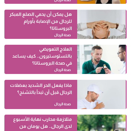
هل يمكن أن يحمي الصلع المبكر
للرجال من الإصابة بأورام
البروستاتا؟
صحة الرجال
العلاج التعويضي
بالتستوستيرون.. كيف يساعد
في صحة البروستاتا؟
صحة الرجال
ماذا يفعل الحر الشديد بعضلات
الرجال قبل أن تبدأ بالتشنج؟
صحة الرجال
متلازمة محارب نهاية الأسبوع
لدى الرجال.. هل يومان من