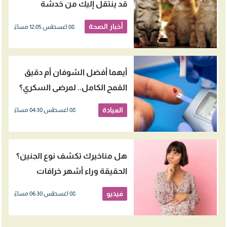
قد ينتقل إليك من خدشة
بسيطة
أخبار الصحة
08 اغسطس 12:05 مساءً
أيهما أفضل الشوفان أم دقيق
القمح الكامل.. لمرضى السكري؟
العيادة
08 اغسطس 04:30 مساءً
هل مناخيرك تكشف نوع الجنين؟
الحقيقة وراء أشهر خرافات
الحمل
فيديو
08 اغسطس 06:30 مساءً