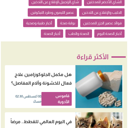
الشاي الأخضر للمدخنين
شاي الزنجبيل للإقلاع عن التدخين
الحليب والإقلاع عن التدخين
عصير الليمون وطرد النيكوتين
فوائد عصير الجزر للمدخنين
بوابة صحة
أخبار طبية وصحية
أخبار الصحة اليوم
الصحة والطب
أخبار الصحة
الأكثر قراءة
هل مكمل الجلوكوزامين علاج
فعال للخشونة وآلام المفاصل؟
قاموس
08 اغسطس 02:30
الأدوية
مساءً
في اليوم العالمي للقطط.. مرضاً