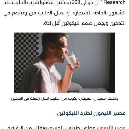
Research " أن حوالي 209 مدخنين فضلوا شرب الحليب عند
الشعور بالحاجة للسيجارة، إذ يقلل الحليب من رغبتهم في
التدخين ويجعل طعم النيكوتين أقل لذة.
يمكنك استبدال السيجارة بكوب من الحليب لتقل رغبتك في التدخين
عصير الليمون لطرد النيكوتين
عصير الليمون
مطهر طبيعي للجسم، ويقلل من الرغبة في