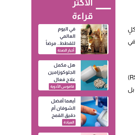
الأكثر
قراءة
لٍ
في اليوم
العالمي
في
للقطط.. مرضاً
قد ينتقل إليك
أخبار الصحة
من خدشة
هل مكمل
بسيطة
الجلوكوزامين
أشارت نتائج الدراسة التي عُرضت في الاجتماع السنوي للجمعية الإشعاعية لأمريكا الشمالية (RSNA)
علاج فعال
للخشونة وآلام
قاموس الأدوية
 بل
المفاصل؟
أيهما أفضل
الشوفان أم
دقيق القمح
الكامل.. لمرضى
العيادة
السكري؟