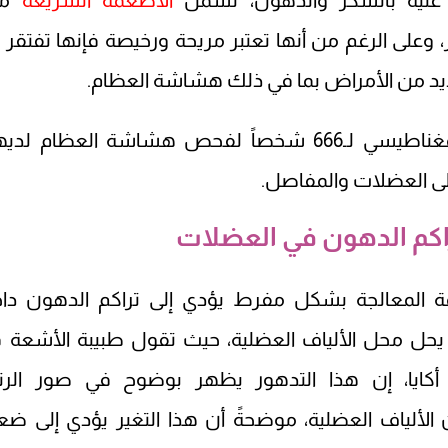
ن غنية بالسكر والدهون، تشمل
الأطعمة السريعة
م
 وعلى الرغم من أنها تعتبر مريحة ورخيصة فإنها تفتقر إ
لعديد من الأمراض بما في ذلك هشاشة العظام.
تناولت الدراسة تحليلاً لصور الرنين المغناطيسي لـ666 شخصاً لفحص هشاشة العظام ل
لى العضلات والمفاصل.
راكم الدهون في العضلات
مة المعالجة بشكل مفرط يؤدي إلى تراكم الدهون دا
حل محل الألياف العضلية، حيث تقول طبيبة الأشعة 
 أكايا، إن هذا التدهور يظهر بوضوح في صور الرن
لألياف العضلية، موضحةً أن هذا التغير يؤدي إلى ض