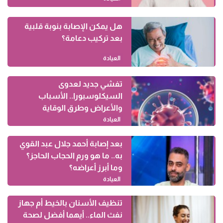
هل يمكن الإصابة بنوبة قلبية
بعد تركيب دعامة؟
العيادة
تفشي جديد لعدوى
السيكلوسبورا.. الأسباب
والأعراض وطرق الوقاية
العيادة
بعد إصابة أحمد جلال عبد القوي
به.. ما هو ورم الحجاب الحاجز؟
وما أبرز أعراضه؟
العيادة
تنظيف الأسنان بالخيط أم جهاز
نفث الماء.. أيهما أفضل لصحة