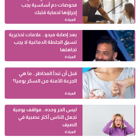
فحوصات دم أساسية يجب
إجراؤها لحماية قلبك
العيادة
بعد إصابة ميدو.. علامات تحذيرية
تسبق الجلطة الدماغية لا يجب
تجاهلها
العيادة
قبل أن تبدأ المخاطر.. ما هي
الجرعة الآمنة من السكر يوميا؟
العيادة
ليس الحر وحده.. مواقف يومية
تجعل الناس أكثر عصبية في
الصيف
العيادة