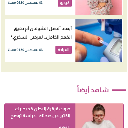
فيديو
08 اغسطس 06:30 مساءً
أيهما أفضل الشوفان أم دقيق
القمح الكامل.. لمرضى السكري؟
العيادة
08 اغسطس 04:30 مساءً
شاهد أيضاً
صوت قرقرة البطن قد يخبرك
الكثير عن صحتك.. دراسة توضح
العيادة