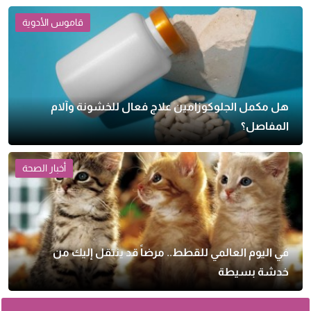
قاموس الأدوية
هل مكمل الجلوكوزامين علاج فعال للخشونة وآلام
المفاصل؟
أخبار الصحة
في اليوم العالمي للقطط.. مرضاً قد ينتقل إليك من
خدشة بسيطة