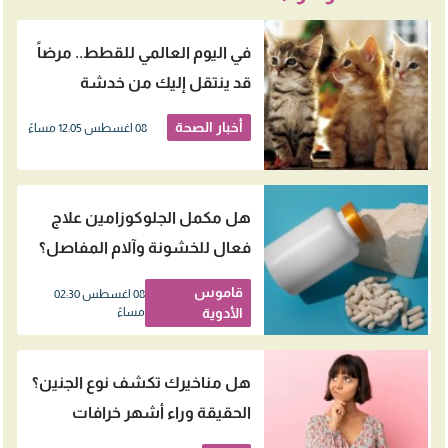
في اليوم العالمي للقطط.. مرضاً
قد ينتقل إليك من خدشة
بسيطة
أخبار الصحة
08 اغسطس 12:05 مساءً
هل مكمل الجلوكوزامين علاج
فعال للخشونة وآلام المفاصل؟
قاموس
08 اغسطس 02:30
الأدوية
مساءً
هل مناخيرك تكشف نوع الجنين؟
الحقيقة وراء أشهر خرافات
الحمل