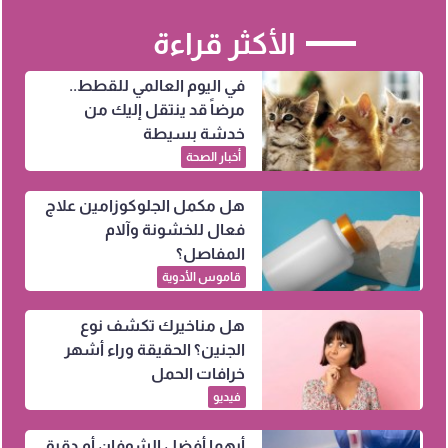
الأكثر قراءة
في اليوم العالمي للقطط..
مرضاً قد ينتقل إليك من
خدشة بسيطة
أخبار الصحة
هل مكمل الجلوكوزامين علاج
فعال للخشونة وآلام
المفاصل؟
قاموس الأدوية
هل مناخيرك تكشف نوع
الجنين؟ الحقيقة وراء أشهر
خرافات الحمل
فيديو
أيهما أفضل الشوفان أم دقيق