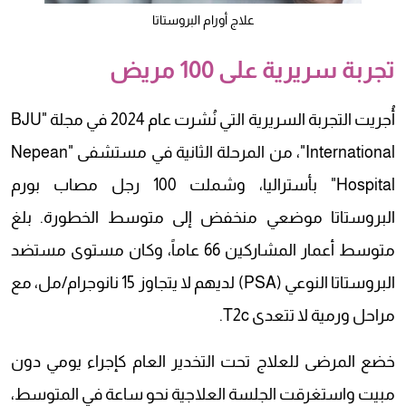
علاج أورام البروستاتا
تجربة سريرية على 100 مريض
أُجريت التجربة السريرية التي نُشرت عام 2024 في مجلة "BJU
International"، من المرحلة الثانية في مستشفى "Nepean
Hospital" بأستراليا، وشملت 100 رجل مصاب بورم
البروستاتا موضعي منخفض إلى متوسط الخطورة. بلغ
متوسط أعمار المشاركين 66 عاماً، وكان مستوى مستضد
البروستاتا النوعي (PSA) لديهم لا يتجاوز 15 نانوجرام/مل، مع
مراحل ورمية لا تتعدى T2c.
خضع المرضى للعلاج تحت التخدير العام كإجراء يومي دون
مبيت واستغرقت الجلسة العلاجية نحو ساعة في المتوسط،