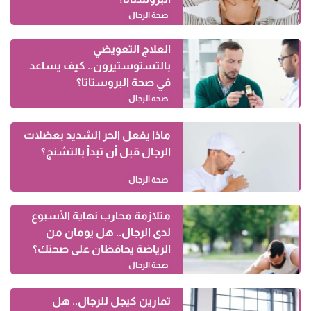
صحة الرجال
العلاج التعويضي
بالتستوستيرون.. كيف يساعد
في صحة البروستاتا؟
صحة الرجال
ماذا يفعل الحر الشديد بعضلات
الرجال قبل أن تبدأ بالتشنج؟
صحة الرجال
متلازمة محارب نهاية الأسبوع
لدى الرجال.. هل يومان من
الرياضة يحافظان على صحتك؟
صحة الرجال
تمارين كيجل للرجال.. هل