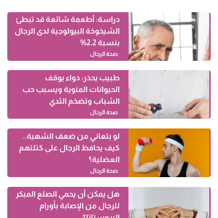
دراسة: أطعمة شائعة قد تبطئ
الشيخوخة البيولوجية لدى الرجال
بنسبة 2.2%
صحة الرجال
طبيب يحذر: دواء يوقف
الحيوانات المنوية ويسبب حب
الشباب وتضخم الثدي
صحة الرجال
لو بتعاني من ضعف الشهية..
كيف يحافظ الرجال على كتلتهم
العضلية؟
صحة الرجال
هل يمكن أن يحمي الصلع المبكر
للرجال من الإصابة بأورام
البروستاتا؟