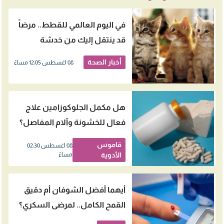
في اليوم العالمي للقطط.. مرضاً
قد ينتقل إليك من خدشة
بسيطة
أخبار الصحة
08 اغسطس 12:05 مساءً
هل مكمل الجلوكوزامين علاج
فعال للخشونة وآلام المفاصل؟
قاموس
08 اغسطس 02:30
الأدوية
مساءً
أيهما أفضل الشوفان أم دقيق
القمح الكامل.. لمرضى السكري؟