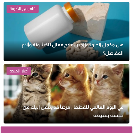
قاموس الأدوية
هل مكمل الجلوكوزامين علاج فعال للخشونة وآلام
المفاصل؟
أخبار الصحة
في اليوم العالمي للقطط.. مرضاً قد ينتقل إليك من
خدشة بسيطة