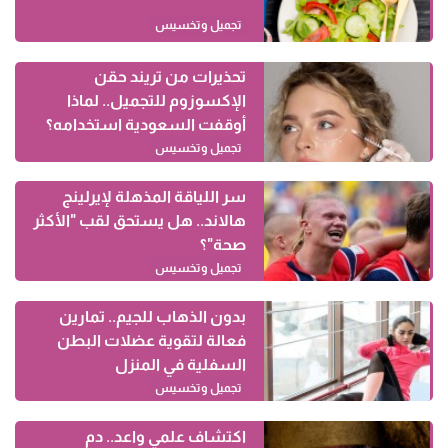
تجميل وتخسيس
تحذيرات من تريند حقن
الإكسوزوم للتجميل.. لماذا
أوقفت السعودية استخدامه؟
تجميل وتخسيس
سر اللياقة المذهلة لإيرلينج
هالاند.. هل يستحق لقب "الأكثر
صحة"؟
تجميل وتخسيس
بدون الذهاب للجيم.. تمارين
فعالة لتقوية عضلات البطن
السفلية في المنزل
تجميل وتخسيس
اكتشاف علمي واعد.. دم