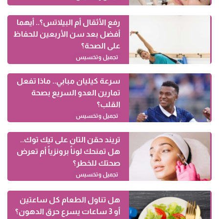
رفع الأثقال أم البيلاتس؟.. أيهما
أفضل بعد سن الأربعين للحفاظ
على الصحة؟
تجميل وتخسيس
سرعة كيليان مبابي.. ماذا تفعل
تمارين العدو السريع بصحة
القلب؟
تجميل وتخسيس
تريند حقن التان على تيك توك..
هل تمنحك لوناً برونزياً أم تعرض
صحتك للخطر؟
تجميل وتخسيس
هل تناول الطعام كل ساعتين
أو 3 ساعات يسرع حرق الدهون؟