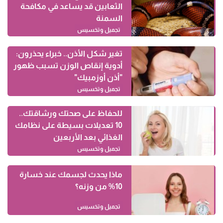
الثعابين قد يساعد في مكافحة
السمنة
تجميل وتخسيس
تغير شكل الأذن.. خبراء يحذرون:
أدوية إنقاص الوزن تسبب ظهور
"أذن أوزمبيك"
تجميل وتخسيس
للحفاظ على صحتك ورشاقتك..
10 تعديلات بسيطة على نظامك
الغذائي بعد الأربعين
تجميل وتخسيس
ماذا يحدث لجسمك عند خسارة
10% من وزنه؟
تجميل وتخسيس