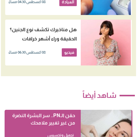
العيادة
08 اغسطس 04:30 مساءً
هل مناخيرك تكشف نوع الجنين؟
الحقيقة وراء أشهر خرافات
الحمل
فيديو
08 اغسطس 06:30 مساءً
شاهد أيضاً
حقن الـPN.. سر البشرة النضرة
من غير تغيير ملامحك
تجميل وتخسيس