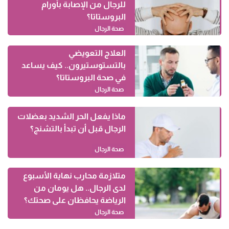
للرجال من الإصابة بأورام
البروستاتا؟
صحة الرجال
العلاج التعويضي
بالتستوستيرون.. كيف يساعد
في صحة البروستاتا؟
صحة الرجال
ماذا يفعل الحر الشديد بعضلات
الرجال قبل أن تبدأ بالتشنج؟
صحة الرجال
متلازمة محارب نهاية الأسبوع
لدى الرجال.. هل يومان من
الرياضة يحافظان على صحتك؟
صحة الرجال