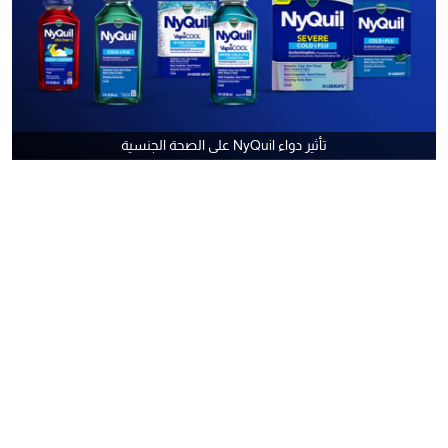
تأثير دواء NyQuil على الصحة الجنسية