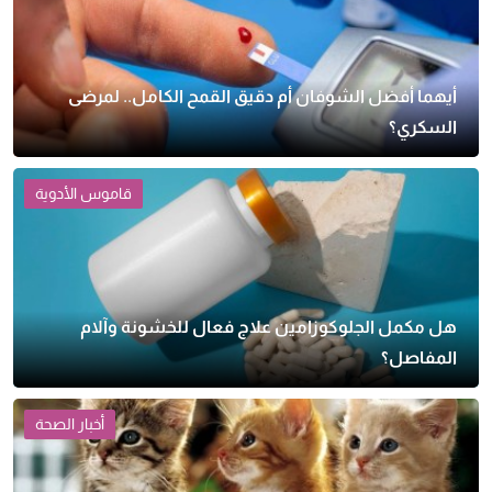
أيهما أفضل الشوفان أم دقيق القمح الكامل.. لمرضى
السكري؟
قاموس الأدوية
هل مكمل الجلوكوزامين علاج فعال للخشونة وآلام
المفاصل؟
أخبار الصحة