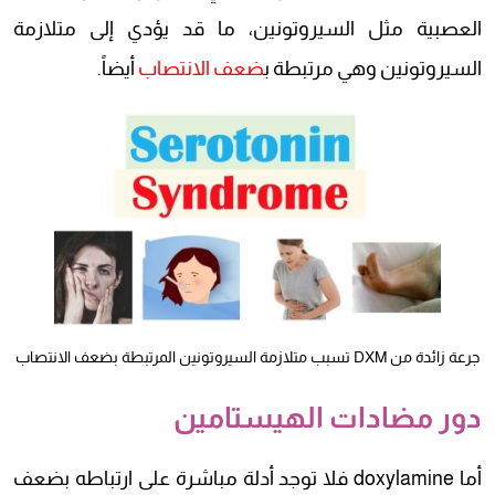
العصبية مثل السيروتونين، ما قد يؤدي إلى متلازمة
السيروتونين وهي مرتبطة ب
ضعف الانتصاب
أيضاً.
جرعة زائدة من DXM تسبب متلازمة السيروتونين المرتبطة بضعف الانتصاب
دور مضادات الهيستامين
أما doxylamine فلا توجد أدلة مباشرة على ارتباطه بضعف