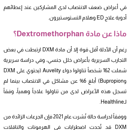
في أعراض ضعف الانتصاب لدى المشاركين عند إعطائهم
أدوية علاج ED وهلام التستوستيرون.
ماذا عن مادة Dextromethorphan؟
رغم أن الأدلة أقل قوة إلا أن مادة DXM ارتبطت في بعض
التجارب السريرية بأعراض خلل جنسي، وفي دراسة سريرية
شملت 162 شخصاً تناولوا دواء Auvelity (يحتوي على DXM
وBupropion) أبلغ 6% عن مشاكل في الانتصاب بينما لم
تسجل هذه الأعراض لدى من تناولوا علاجاً وهمياً، وفقاً
لـHealthline.
ووفقاً لدراسة حالة نُشرت عام 2021 فإن الجرعات الزائدة من
DXM قد تُحدث اضطرابات في الهرمونات والناقلات