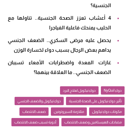
الجنسية؟
4 أعشاب تعزز الصحة الجنسية.. تناولها مع
الحليب يمنحك فاعلية الفياجرا
يحصل عليه مرضى السكري.. الضعف الجنسي
يداهم بعض الرجال بسبب دواء لخسارة الوزن
غازات المعدة واضطرابات الأمعاء تسببان
الضعف الجنسي.. ما العلاقة بينهما؟
دواء NyQuil
دواء نيكويل لعلاج البرد
تأثير دواء نيكويل على الصحة الجنسية
دواء نيكويل والضعف الجنسي
مكونات دواء نيكويل
متلازمة السيروتونين
ضعف الانتصاب
مضادات الهيستامين وضعف الانتصاب
أدوية تسبب ضعف الانتصاب