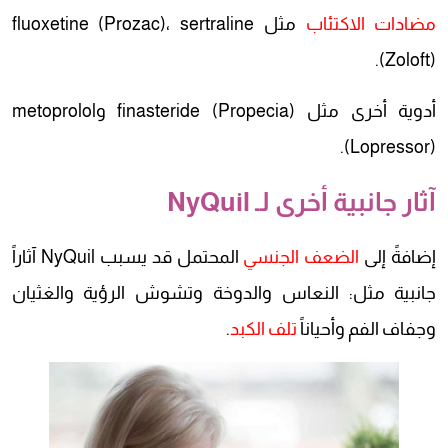
مضادات الاكتئاب
مثل fluoxetine (Prozac)، sertraline
(Zoloft).
أدوية أخرى مثل finasteride (Propecia) وmetoprolol
(Lopressor).
آثار جانبية أخرى لـ NyQuil
إضافةً إلى
الضعف الجنسي
المحتمل قد يسبب NyQuil آثاراً
جانبية مثل: النعاس والدوخة وتشوش الرؤية والغثيان
وجفاف الفم وأحياناً
تلف الكبد
.