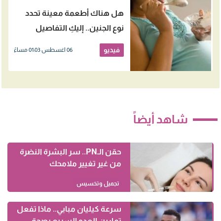
هل هناك أطعمة معينة تحدد
نوع الجنين.. إليكِ التفاصيل
فيديو
06 اغسطس 01:03 مساءً
شاهد أيضاً
حقن الـPN.. سر البشرة النضرة
من غير تغيير ملامحك
تجميل وتخسيس
سرعة كيليان مبابي.. ماذا تفعل
تمارين العدو السريع بصحة