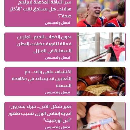
سر اللياقة المذهلة لإيرلينج
هالاند.. هل يستحق لقب "الأكثر
صحة"؟
تجميل وتخسيس
بدون الذهاب للجيم.. تمارين
فعالة لتقوية عضلات البطن
السفلية في المنزل
تجميل وتخسيس
اكتشاف علمي واعد.. دم
الثعابين قد يساعد في مكافحة
السمنة
تجميل وتخسيس
تغير شكل الأذن.. خبراء يحذرون:
أدوية إنقاص الوزن تسبب ظهور
"أذن أوزمبيك"
تجميل وتخسيس