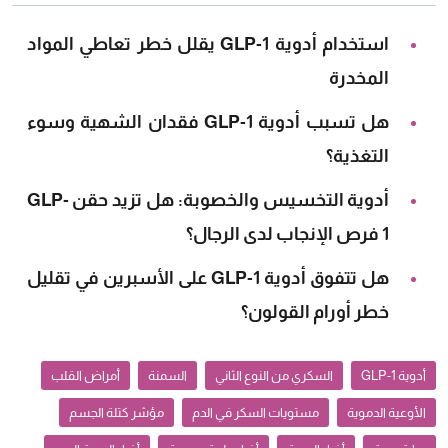
استخدام أدوية GLP-1 يقلل خطر تعاطي المواد
المخدرة
هل تسبب أدوية GLP-1 فقدان الشهية وسوء
التغذية؟
أدوية التخسيس والخصوبة: هل تزيد حقن GLP-
1 فرص الإنجاب لدى الرجال؟
هل تتفوق أدوية GLP-1 على الأسبرين في تقليل
خطر أورام القولون؟
أدوية GLP-1
السكري من النوع الثاني
السمنة
أمراض القلب
الأوعية الدموية
مستويات السكر في الدم
مؤشر كتلة الجسم