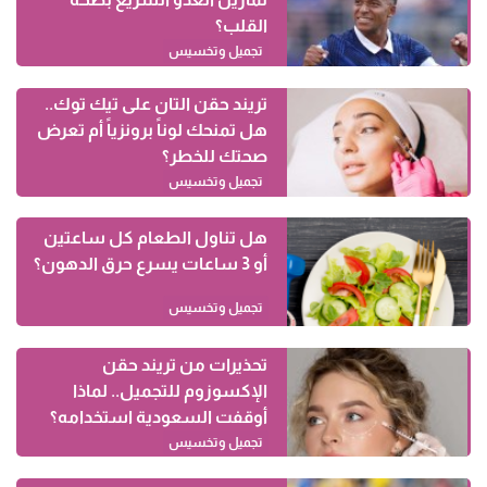
القلب؟
تجميل وتخسيس
تريند حقن التان على تيك توك..
هل تمنحك لوناً برونزياً أم تعرض
صحتك للخطر؟
تجميل وتخسيس
هل تناول الطعام كل ساعتين
أو 3 ساعات يسرع حرق الدهون؟
تجميل وتخسيس
تحذيرات من تريند حقن
الإكسوزوم للتجميل.. لماذا
أوقفت السعودية استخدامه؟
تجميل وتخسيس