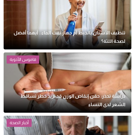
تنظيف الأسنان بالخيط أم جهاز نفث الماء.. أيهما أفضل
لصحة اللثة؟
قاموس الأدوية
دراسة تحذر: حقن إنقاص الوزن قد تزيد خطر تساقط
الشعر لدى النساء
أخبار الصحة