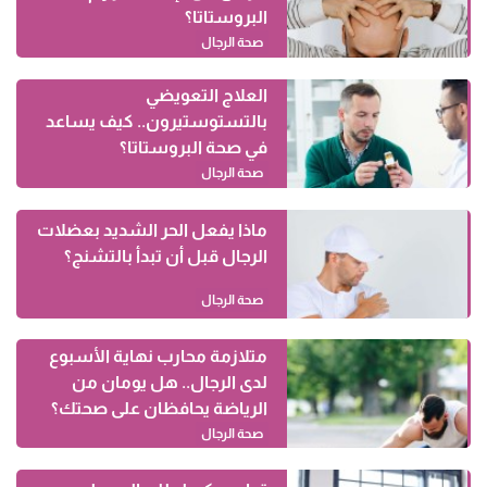
البروستاتا؟
صحة الرجال
العلاج التعويضي
بالتستوستيرون.. كيف يساعد
في صحة البروستاتا؟
صحة الرجال
ماذا يفعل الحر الشديد بعضلات
الرجال قبل أن تبدأ بالتشنج؟
صحة الرجال
متلازمة محارب نهاية الأسبوع
لدى الرجال.. هل يومان من
الرياضة يحافظان على صحتك؟
صحة الرجال