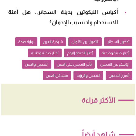
أكياس النيكوتين بديلة السجائر.. هل آمنة
للاستخدام ولا تسبب الإدمان؟
تدخين السجائر
التمييز بين الألوان
شبكية العين
بوابة صحة
أخبار طبية وصحية
أخبار الصحة اليوم
أخبار صحية وطبية
الإقلاع عن التدخين
تأثير التدخين على العين
التدخين والعين
أضرار التدخين
التدخين والرؤية
مشاكل العين
الأكثر قراءة
شاهد أيضاً