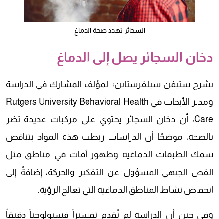
السجائر تهدد صحة الدماغ
دخان السجائر يصل إلى الدماغ
يشرح ستيفن سيلفرستاين؛ المؤلف المشارك في الدراسة
ومدير الأبحاث في Rutgers University Behavioral Health
Care، أن دخان السجائر يحتوي على مركبات عديدة تضر
بالصحة، موضحًا أن الدراسات ربطت هذه المواد بتناقص
سمك الطبقات الدماغية وظهور آفات في مناطق مثل
الفص الجبهي المسؤول عن التفكير والحركة، إضافةً إلى
انخفاض نشاط المناطق الدماغية التي تعالج الرؤية.
وفي حين أن الدراسة لم تُقدم تفسيراً فسيولوجياً دقيقاً