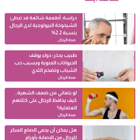
دراسة: أطعمة شائعة قد تبطئ
الشيخوخة البيولوجية لدى الرجال
بنسبة 2.2%
صحة الرجال
طبيب يحذر: دواء يوقف
الحيوانات المنوية ويسبب حب
الشباب وتضخم الثدي
صحة الرجال
لو بتعاني من ضعف الشهية..
كيف يحافظ الرجال على كتلتهم
العضلية؟
صحة الرجال
هل يمكن أن يحمي الصلع المبكر
للرجال من الإصابة بأورام