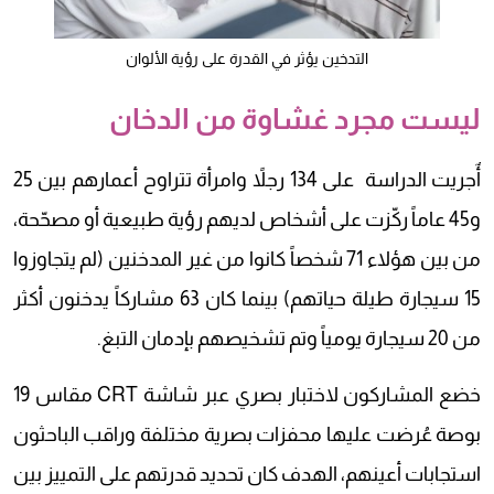
التدخين يؤثر في القدرة على رؤية الألوان
ليست مجرد غشاوة من الدخان
أٌجريت الدراسة على 134 رجلاً وامرأة تتراوح أعمارهم بين 25
و45 عاماً ركّزت على أشخاص لديهم رؤية طبيعية أو مصحّحة،
من بين هؤلاء 71 شخصاً كانوا من غير المدخنين (لم يتجاوزوا
15 سيجارة طيلة حياتهم) بينما كان 63 مشاركاً يدخنون أكثر
من 20 سيجارة يومياً وتم تشخيصهم بإدمان التبغ.
خضع المشاركون لاختبار بصري عبر شاشة CRT مقاس 19
بوصة عُرضت عليها محفزات بصرية مختلفة وراقب الباحثون
استجابات أعينهم، الهدف كان تحديد قدرتهم على التمييز بين