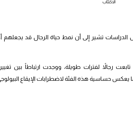
الاكتئاب
 الدراسات تشير إلى أن نمط حياة الرجال قد يجعلهم أك
لفتت دراسة منشورة عبر PubMed تابعت رجالاً لفترات طويلة، ووجدت ارتباطاً بين تغي
ا يعكس حساسية هذه الفئة لاضطرابات الإيقاع البيولوجي