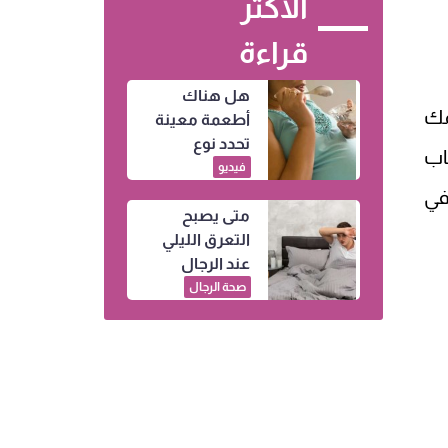
الأكثر
قراءة
هل هناك
مك
أطعمة معينة
تحدد نوع
اب
الجنين.. إليكِ
فيديو
التفاصيل
في
متى يصبح
التعرق الليلي
عند الرجال
علامة خطيرة؟
صحة الرجال