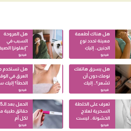
هل هناك أطعمة
هل المروحة
معينة تحدد نوع
السبب في
الجنين.. إليكِ
"إنفلونزا الصيف
التفاصيل
اعرف التفاصيل
فيديو
فيديو
هل يسرق هاتفك
هل تستخدم م
نومك دون أن
العرق في الوق
تشعر؟.. إليك
الخطأ؟ إليك س
مايحدث
الرائحة الكريهة
فيديو
فيديو
تعرف على الخلطة
السحرية لعلاج
حقائق طبية م
الخشونة.. ليست
لكل أم
كريماً ولا عشبة
فيديو
فيديو