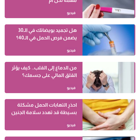
مهمة لكل أم
فيديو
هل تجميد بويضاتك في الـ30
يضمن فرص الحمل في الـ40؟
فيديو
من الدماغ إلى القلب.. كيف يؤثر
القلق المالي على جسمك؟
فيديو
احذرِ التهابات الحمل مشكلة
بسيطة قد تهدد سلامة الجنين
فيديو