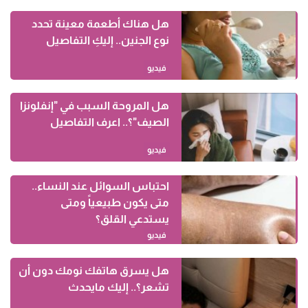
هل هناك أطعمة معينة تحدد
نوع الجنين.. إليكِ التفاصيل
فيديو
هل المروحة السبب في "إنفلونزا
الصيف"؟.. اعرف التفاصيل
فيديو
احتباس السوائل عند النساء..
متى يكون طبيعياً ومتى
يستدعي القلق؟
فيديو
هل يسرق هاتفك نومك دون أن
تشعر؟.. إليك مايحدث