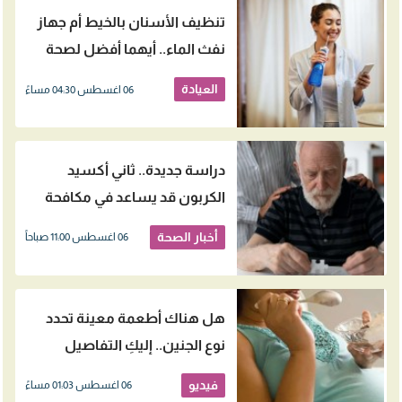
تنظيف الأسنان بالخيط أم جهاز
نفث الماء.. أيهما أفضل لصحة
اللثة؟
العيادة
06 اغسطس 04:30 مساءً
دراسة جديدة.. ثاني أكسيد
الكربون قد يساعد في مكافحة
الزهايمر
أخبار الصحة
06 اغسطس 11:00 صباحاً
هل هناك أطعمة معينة تحدد
نوع الجنين.. إليكِ التفاصيل
فيديو
06 اغسطس 01:03 مساءً