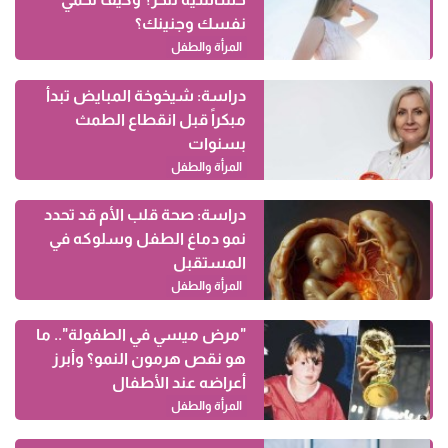
نفسك وجنينك؟
المرأة والطفل
دراسة: شيخوخة المبايض تبدأ
مبكراً قبل انقطاع الطمث
بسنوات
المرأة والطفل
دراسة: صحة قلب الأم قد تحدد
نمو دماغ الطفل وسلوكه في
المستقبل
المرأة والطفل
"مرض ميسي في الطفولة".. ما
هو نقص هرمون النمو؟ وأبرز
أعراضه عند الأطفال
المرأة والطفل